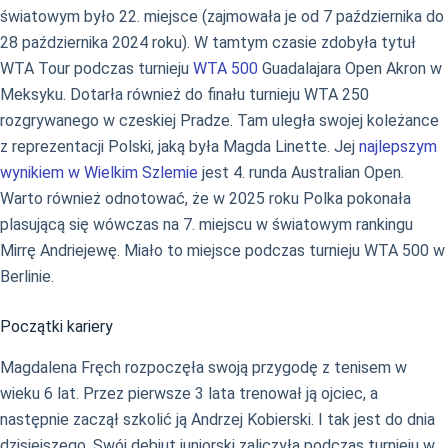
światowym było 22. miejsce (zajmowała je od 7 października do
28 października 2024 roku). W tamtym czasie zdobyła tytuł
WTA Tour podczas turnieju
WTA 500
Guadalajara Open Akron w
Meksyku. Dotarła również do finału turnieju WTA 250
rozgrywanego w czeskiej Pradze. Tam uległa swojej koleżance
z reprezentacji Polski, jaką była Magda Linette. Jej
najlepszym
wynikiem w Wielkim Szlemie
jest 4. runda Australian Open.
Warto również odnotować, że w 2025 roku Polka pokonała
plasującą się wówczas na 7. miejscu w światowym rankingu
Mirrę Andriejewę. Miało to miejsce podczas turnieju WTA 500 w
Berlinie.
Początki kariery
Magdalena Fręch rozpoczęła swoją przygodę z tenisem w
wieku 6 lat. Przez pierwsze 3 lata trenował ją ojciec, a
następnie zaczął szkolić ją Andrzej Kobierski. I tak jest do dnia
dzisiejszego. Swój debiut juniorski zaliczyła podczas turnieju w