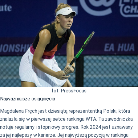
fot. PressFocus
Najważniejsze osiągnięcia
Magdalena Fręch jest dziesiątą reprezentantką Polski, która
znalazła się w pierwszej setce rankingu WTA. Ta zawodniczka
notuje regularny i stopniowy progres. Rok 2024 jest uznawany
za jej najlepszy w karierze. Jej najwyższą pozycją w rankingu