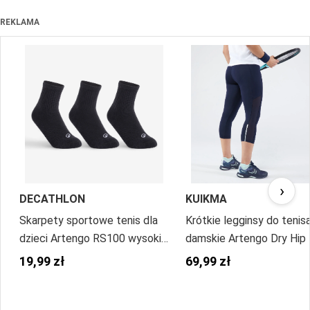
REKLAMA
›
DECATHLON
KUIKMA
Skarpety sportowe tenis dla
Krótkie legginsy do tenis
dzieci Artengo RS100 wysokie
damskie Artengo Dry Hip 
3 pary
19,99 zł
69,99 zł