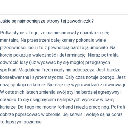
Jakie są najmocniejsze strony tej zawodniczki?
Polka słynie z tego, że ma niesamowity charakter i siłę
mentalną. Na przestrzeni całej kariery pokonała wiele
przeciwności losu i to z pewnością bardzo ją umocniło. Na
korcie pokazuje waleczność i determinację. Nieraz potrafiła
odwrócić losy (już wydawać by się mogło) przegranych
spotkań. Magdalena Fręch nigdy nie odpuszcza. Jest bardzo
konsekwentna i systematyczna. Cały czas notuje postęp. Jest
oazą spokoju na korcie. Nie daje się wyprowadzać z równowagi.
W ostatnich latach zmieniła swój styl na bardziej agresywny i
opłaciło to się osiągnięciem najlepszych wyników w całej
karierze. Do tego ma mocny forhend i niezłą pracę nóg. Potrafi
dobrze popracować w obronie. Jej serwis i woleje są na coraz
to lepszym poziomie.