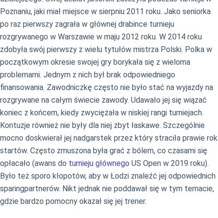
Poznaniu, jaki miał miejsce w sierpniu 2011 roku. Jako seniorka
po raz pierwszy zagrała w głównej drabince turnieju
rozgrywanego w Warszawie w maju 2012 roku. W 2014 roku
zdobyła swój pierwszy z wielu tytułów mistrza Polski. Polka w
początkowym okresie swojej gry borykała się z wieloma
problemami. Jednym z nich był brak odpowiedniego
finansowania. Zawodniczkę często nie było stać na wyjazdy na
rozgrywane na całym świecie zawody. Udawało jej się wiązać
koniec z końcem, kiedy zwyciężała w niskiej rangi turniejach.
Kontuzje również nie były dla niej zbyt łaskawe. Szczególnie
mocno doskwierał jej nadgarstek przez który straciła prawie rok
startów. Często zmuszona była grać z bólem, co czasami się
opłacało (awans do
turnieju głównego
US Open w 2019 roku).
Było też sporo kłopotów, aby w Łodzi znaleźć jej odpowiednich
sparingpartnerów. Nikt jednak nie poddawał się w tym temacie,
gdzie bardzo pomocny okazał się jej trener.