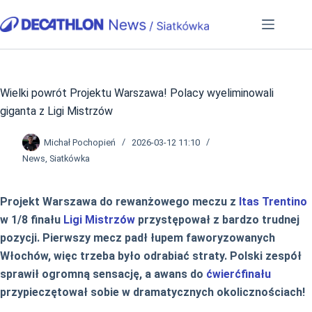
Przejdź
do
treści
Wielki powrót Projektu Warszawa! Polacy wyeliminowali
giganta z Ligi Mistrzów
Michał Pochopień
2026-03-12 11:10
News
,
Siatkówka
Projekt Warszawa do rewanżowego meczu z
Itas Trentino
w 1/8 finału
Ligi Mistrzów
przystępował z bardzo trudnej
pozycji. Pierwszy mecz padł łupem faworyzowanych
Włochów, więc trzeba było odrabiać straty. Polski zespół
sprawił ogromną sensację, a awans do
ćwierćfinału
przypieczętował sobie w dramatycznych okolicznościach!