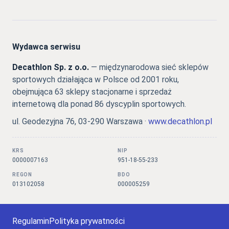
Wydawca serwisu
Decathlon Sp. z o.o.
— międzynarodowa sieć sklepów
sportowych działająca w Polsce od 2001 roku,
obejmująca 63 sklepy stacjonarne i sprzedaż
internetową dla ponad 86 dyscyplin sportowych.
ul. Geodezyjna 76, 03-290 Warszawa ·
www.decathlon.pl
KRS
NIP
0000007163
951-18-55-233
REGON
BDO
013102058
000005259
Regulamin
Polityka prywatności