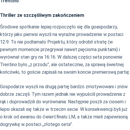
Trentino
.
Thriller ze szczęśliwym zakończeniem
Środowe spotkanie lepiej rozpoczęło się dla goaspodarzy,
którzy jako pierwsi wyszli na wyraźne prowadzenie w postaci
12:9. To nie podłamało Projektu, który odrobił stratę (w
pewnym momencie przegrywał nawet pięcioma punktami) i
wyrównał stan gry na 16:16. W dalszej części seta ponownie
Trentino było „z przodu”, ale ostatecznie, za sprawą świetnej
końcówki, to goście zapisali na swoim koncie premierową partię.
Gospodarze wyszli na drugą partię bardzo zmotywowani i znów
dobrze zaczęli. Tym razem jednak nie wypuścili prowadzenia z
rąk i doprowadzili do wyrównania. Następnie poszli za ciosem i
lepsi okazali się także w trzecim secie. W konsekwencji byli już
o krok od awansu do ćwierćfinału LM, a także mieli zapewnioną
dogrywkę w postaci „złotego seta”.