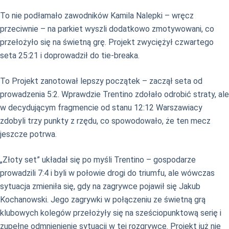
To nie podłamało zawodników Kamila Nalepki – wręcz
przeciwnie – na parkiet wyszli dodatkowo zmotywowani, co
przełożyło się na świetną grę. Projekt zwyciężył czwartego
seta 25:21 i doprowadził do tie-breaka.
To Projekt zanotował lepszy początek – zaczął seta od
prowadzenia 5:2. Wprawdzie Trentino zdołało odrobić straty, ale
w decydującym fragmencie od stanu 12:12 Warszawiacy
zdobyli trzy punkty z rzędu, co spowodowało, że ten mecz
jeszcze potrwa.
„Złoty set” układał się po myśli Trentino – gospodarze
prowadzili 7:4 i byli w połowie drogi do triumfu, ale wówczas
sytuacja zmieniła się, gdy na zagrywce pojawił się Jakub
Kochanowski. Jego zagrywki w połączeniu ze świetną grą
klubowych kolegów przełożyły się na sześciopunktową serię i
zupełne odmnienienie sytuacji w tej rozgrywce. Projekt już nie