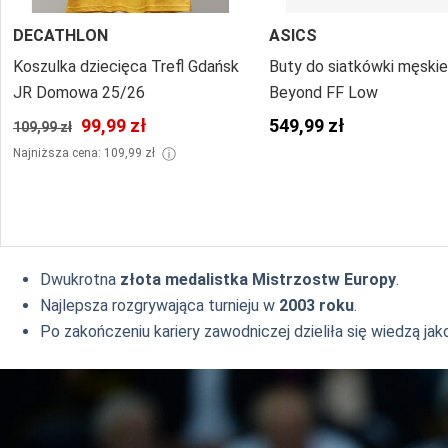
DECATHLON
ASICS
Koszulka dziecięca Trefl Gdańsk
Buty do siatkówki męski
JR Domowa 25/26
Beyond FF Low
99,99 zł
549,99 zł
109,99 zł
ⓘ
Najniższa cena: 109,99 zł
Dwukrotna
złota medalistka Mistrzostw Europy
.
Najlepsza rozgrywająca turnieju w
2003 roku
.
Po zakończeniu kariery zawodniczej dzieliła się wiedzą ja