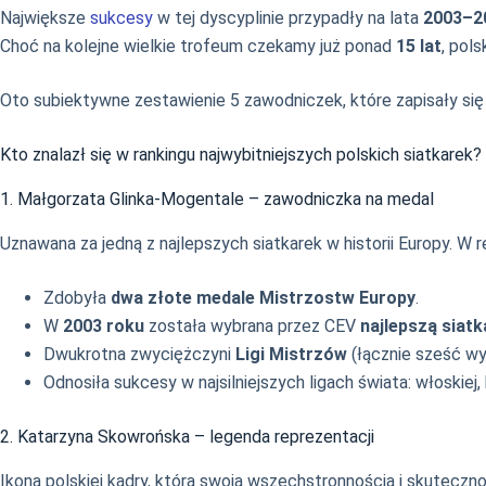
Największe
sukcesy
w tej dyscyplinie przypadły na lata
2003–2
Choć na kolejne wielkie trofeum czekamy już ponad
15 lat
, pol
Oto subiektywne zestawienie 5 zawodniczek, które zapisały się 
Kto znalazł się w rankingu najwybitniejszych polskich siatkarek?
1. Małgorzata Glinka-Mogentale – zawodniczka na medal
Uznawana za jedną z najlepszych siatkarek w historii Europy. W 
Zdobyła
dwa złote medale Mistrzostw Europy
.
W
2003 roku
została wybrana przez CEV
najlepszą siat
Dwukrotna zwyciężczyni
Ligi Mistrzów
(łącznie sześć wy
Odnosiła sukcesy w najsilniejszych ligach świata: włoskiej, h
2. Katarzyna Skowrońska – legenda reprezentacji
Ikona polskiej kadry, która swoją wszechstronnością i skuteczno