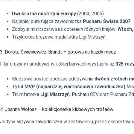
Dwukrotna mistrzyni Europy
(2003, 2005).
Najlepiej punktująca zawodniczka
Pucharu Świata 2007
.
Zdobyła mistrzostwa aż czterech różnych krajów:
Włoch, 
Trzykrotna brązowa medalistka Ligi Mistrzyń.
3. Dorota Świeniewicz-Brandt – gotowa na każdy mecz
Filar drużyny narodowej, w której barwach wystąpiła aż
325 raz
Kluczowa postać podczas zdobywania
dwóch złotych me
Tytuł
MVP (najbardziej wartościowa zawodniczka)
Mis
Triumfatorka
Ligi Mistrzyń
, Pucharu CEV oraz Pucharu 
4. Joanna Wołosz – kolekcjonerka klubowych trofeów
Jedyna aktywna zawodniczka w zestawieniu, przez ekspertów