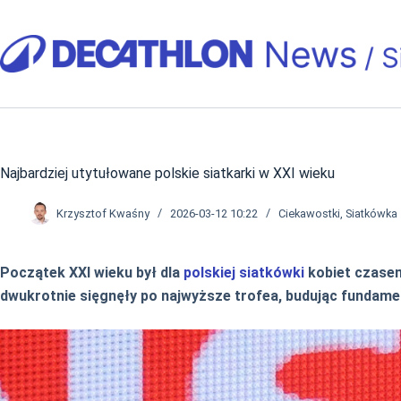
Przejdź
do
treści
Najbardziej utytułowane polskie siatkarki w XXI wieku
Krzysztof Kwaśny
2026-03-12 10:22
Ciekawostki
,
Siatkówka
Początek XXI wieku był dla
polskiej siatkówki
kobiet czasem
dwukrotnie sięgnęły po najwyższe trofea, budując fundamen