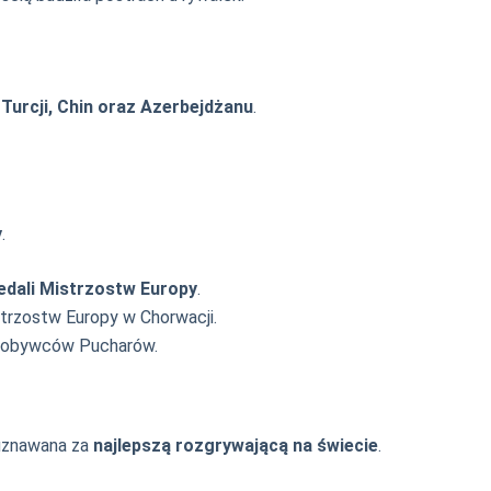
Turcji, Chin oraz Azerbejdżanu
.
y
.
dali Mistrzostw Europy
.
trzostw Europy w Chorwacji.
Zdobywców Pucharów.
 uznawana za
najlepszą rozgrywającą na świecie
.