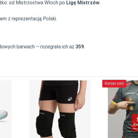
stko: od Mistrzostwa Włoch po
Ligę Mistrzów
.
iem z reprezentacją Polski.
dowych barwach – rozegrała ich aż
359
.
Koniec serii