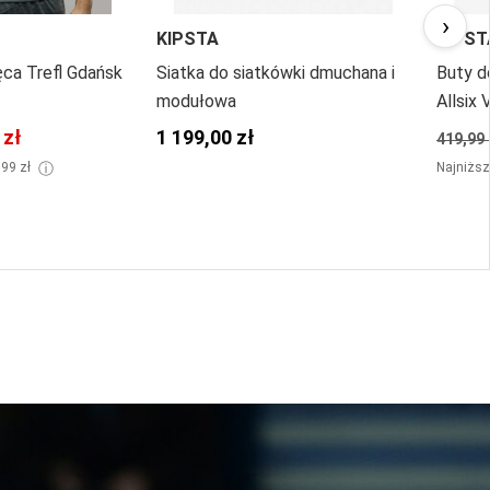
›
KIPSTA
KIPST
ęca Trefl Gdańsk
Siatka do siatkówki dmuchana i
Buty d
modułowa
Allsix 
 zł
1 199,00 zł
419,99 
ⓘ
,99 zł
Najniższ