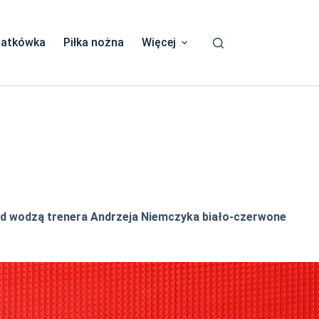
iatkówka
Piłka nożna
Więcej
Pod wodzą trenera Andrzeja Niemczyka biało-czerwone