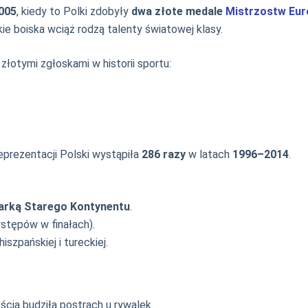
005
, kiedy to Polki zdobyły
dwa złote medale
Mistrzostw Eur
skie boiska wciąż rodzą talenty światowej klasy.
złotymi zgłoskami w historii sportu:
reprezentacji Polski wystąpiła
286 razy
w latach
1996–2014
.
karką Starego Kontynentu
.
stępów w finałach).
iszpańskiej i tureckiej.
ścią budziła postrach u rywalek.