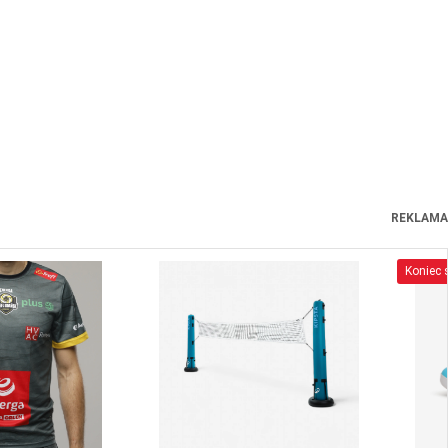
REKLAMA
Koniec s