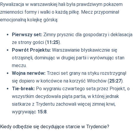
Rywalizacja w warszawskiej hali była prawdziwym pokazem
zmienności formy i walki o każdą piłkę. Mecz przypominał
emocjonalną kolejkę górską:
Pierwszy set:
Zimny prysznic dla gospodarzy i deklasacja
ze strony gości (
11:25
).
Powrót Projektu:
Warszawianie błyskawicznie się
otrząsnęli, dominując w drugiej partii i wyrównując stan
meczu.
Wojna nerwów:
Trzeci set grany na styku rozstrzygnął
się dopiero w końcówce na korzyść Włochów (
25:27
).
Tie-break:
Po wygraniu czwartego seta przez Projekt, o
wszystkim decydowała piąta partia, w której jednak
siatkarze z Trydentu zachowali więcej zimnej krwi,
wygrywając
15:8
.
Kiedy odbędzie się decydujące starcie w Trydencie?