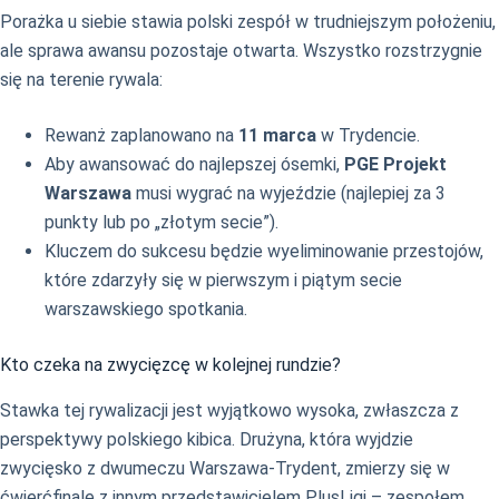
Porażka u siebie stawia polski zespół w trudniejszym położeniu,
ale sprawa awansu pozostaje otwarta. Wszystko rozstrzygnie
się na terenie rywala:
Rewanż zaplanowano na
11 marca
w Trydencie.
Aby awansować do najlepszej ósemki,
PGE Projekt
Warszawa
musi wygrać na wyjeździe (najlepiej za 3
punkty lub po „złotym secie”).
Kluczem do sukcesu będzie wyeliminowanie przestojów,
które zdarzyły się w pierwszym i piątym secie
warszawskiego spotkania.
Kto czeka na zwycięzcę w kolejnej rundzie?
Stawka tej rywalizacji jest wyjątkowo wysoka, zwłaszcza z
perspektywy polskiego kibica. Drużyna, która wyjdzie
zwycięsko z dwumeczu Warszawa-Trydent, zmierzy się w
ćwierćfinale z innym przedstawicielem PlusLigi – zespołem