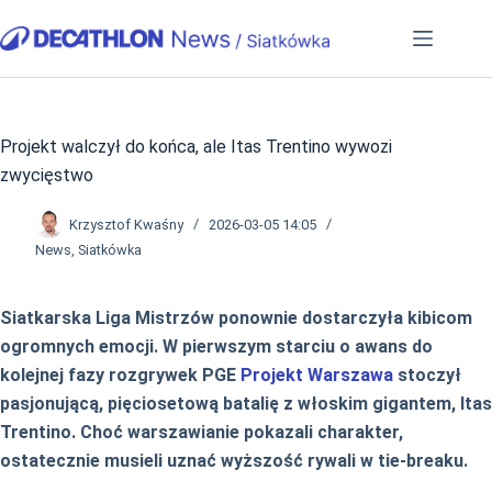
Przejdź
do
treści
Projekt walczył do końca, ale Itas Trentino wywozi
zwycięstwo
Krzysztof Kwaśny
2026-03-05 14:05
News
,
Siatkówka
Siatkarska Liga Mistrzów ponownie dostarczyła kibicom
ogromnych emocji. W pierwszym starciu o awans do
kolejnej fazy rozgrywek PGE
Projekt Warszawa
stoczył
pasjonującą, pięciosetową batalię z włoskim gigantem, Itas
Trentino. Choć warszawianie pokazali charakter,
ostatecznie musieli uznać wyższość rywali w tie-breaku.