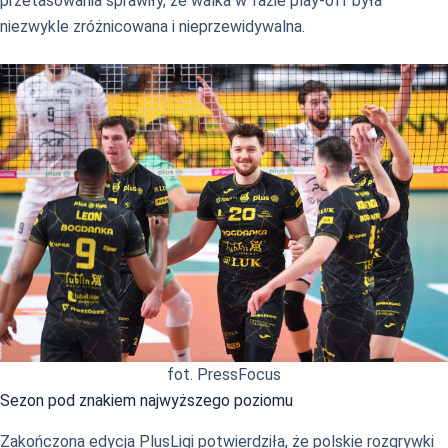
przetasowania sprawiły, że walka w fazie play-off była
niezwykle zróżnicowana i nieprzewidywalna.
fot. PressFocus
Sezon pod znakiem najwyższego poziomu
Zakończona edycja PlusLigi potwierdziła, że polskie rozgrywki