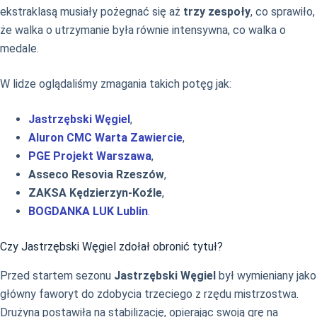
ekstraklasą musiały pożegnać się aż
trzy zespoły
, co sprawiło,
że walka o utrzymanie była równie intensywna, co walka o
medale.
W lidze oglądaliśmy zmagania takich potęg jak:
Jastrzębski Węgiel
,
Aluron CMC Warta Zawiercie
,
PGE Projekt Warszawa
,
Asseco Resovia Rzeszów
,
ZAKSA Kędzierzyn-Koźle
,
BOGDANKA LUK Lublin
.
Czy Jastrzębski Węgiel zdołał obronić tytuł?
Przed startem sezonu
Jastrzębski Węgiel
był wymieniany jako
główny faworyt do zdobycia trzeciego z rzędu mistrzostwa.
Drużyna postawiła na stabilizację, opierając swoją grę na