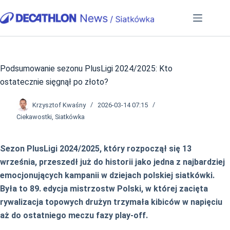
Przejdź
do
treści
Podsumowanie sezonu PlusLigi 2024/2025: Kto
ostatecznie sięgnął po złoto?
Krzysztof Kwaśny
2026-03-14 07:15
Ciekawostki
,
Siatkówka
Sezon PlusLigi 2024/2025, który rozpoczął się 13
września, przeszedł już do historii jako jedna z najbardziej
emocjonujących kampanii w dziejach polskiej siatkówki.
Była to 89. edycja mistrzostw Polski, w której zacięta
rywalizacja topowych drużyn trzymała kibiców w napięciu
aż do ostatniego meczu fazy play-off.