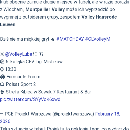
klub obecnie zajmuje drugie miejsce w tabeli, ale w razie porażki
z Włochami,
Montpellier Volley
może ich wyprzedzić po
wygranej z outsiderem grupy, zespołem
Volley Haasrode
Leuven
.
Dziś nie ma miękkiej gry! 🔥
#MATCHDAY
#CLVolleyM
⚔️
@VolleyLube
🇮🇹
🏐 6. kolejka CEV Ligi Mistrzów
⌚️ 18:30
🏟️ Eurosuole Forum
📺 Polsat Sport 2
🍿 Strefa Kibica w Suwak 7 Restaurant & Bar
pic.twitter.com/SYyVcK6xwd
— PGE Projekt Warszawa (@projektwarszawa)
February 18,
2026
Taka sytuacja w tabeli Projektu to pokłosie tego, co wydarzyło