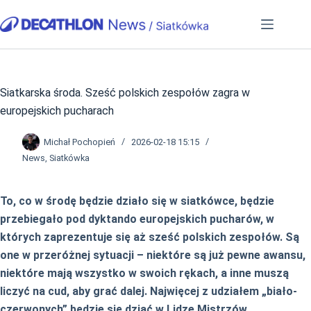
Przejdź
do
treści
Siatkarska środa. Sześć polskich zespołów zagra w
europejskich pucharach
Michał Pochopień
2026-02-18 15:15
News
,
Siatkówka
To, co w środę będzie działo się w siatkówce, będzie
przebiegało pod dyktando europejskich pucharów, w
których zaprezentuje się aż sześć polskich zespołów. Są
one w przeróżnej sytuacji – niektóre są już pewne awansu,
niektóre mają wszystko w swoich rękach, a inne muszą
liczyć na cud, aby grać dalej. Najwięcej z udziałem „biało-
czerwonych” będzie się dziać w Lidze Mistrzów.