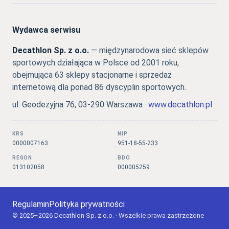
Wydawca serwisu
Decathlon Sp. z o.o.
— międzynarodowa sieć sklepów
sportowych działająca w Polsce od 2001 roku,
obejmująca 63 sklepy stacjonarne i sprzedaż
internetową dla ponad 86 dyscyplin sportowych.
ul. Geodezyjna 76, 03-290 Warszawa ·
www.decathlon.pl
KRS
NIP
0000007163
951-18-55-233
REGON
BDO
013102058
000005259
Regulamin
Polityka prywatności
© 2025–2026 Decathlon Sp. z o.o. · Wszelkie prawa zastrzeżone