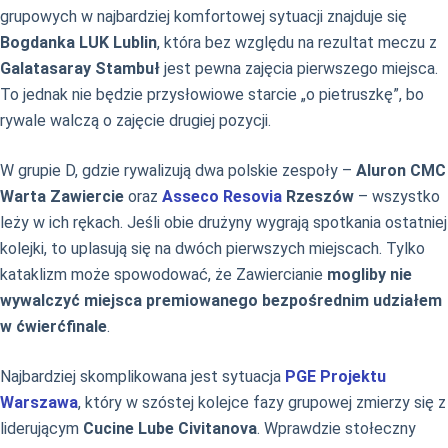
grupowych w najbardziej komfortowej sytuacji znajduje się
Bogdanka LUK Lublin
, która bez względu na rezultat meczu z
Galatasaray Stambuł
jest pewna zajęcia pierwszego miejsca.
To jednak nie będzie przysłowiowe starcie „o pietruszkę”, bo
rywale walczą o zajęcie drugiej pozycji.
W grupie D, gdzie rywalizują dwa polskie zespoły –
Aluron CMC
Warta Zawiercie
oraz
Asseco Resovia
Rzeszów
– wszystko
leży w ich rękach. Jeśli obie drużyny wygrają spotkania ostatniej
kolejki, to uplasują się na dwóch pierwszych miejscach. Tylko
kataklizm może spowodować, że Zawiercianie
mogliby nie
wywalczyć miejsca premiowanego bezpośrednim udziałem
w ćwierćfinale
.
Najbardziej skomplikowana jest sytuacja
PGE Projektu
Warszawa
, który w szóstej kolejce fazy grupowej zmierzy się z
liderującym
Cucine Lube Civitanova
. Wprawdzie stołeczny