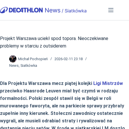
Przejdź
do
treści
Projekt Warszawa uciekł spod topora. Nieoczekiwane
problemy w starciu z outsiderem
Michał Pochopień
2026-02-11 23:18
News
,
Siatkówka
Dla Projektu Warszawa mecz piątej kolejki
Ligi Mistrzów
przeciwko Haasrode Leuven miał być czymś w rodzaju
formalności. Polski zespół stawił się w Belgii w roli
murowanego faworyta, ale na parkiecie sprawy przybrały
zupełnie inny kierunek. Stołeczni zawodnicy ostatecznie
wygrali, ale musieli odrabiać straty i rywalizować na
dystansie pięciu setów. W środę w siatkarskiej LM doszło