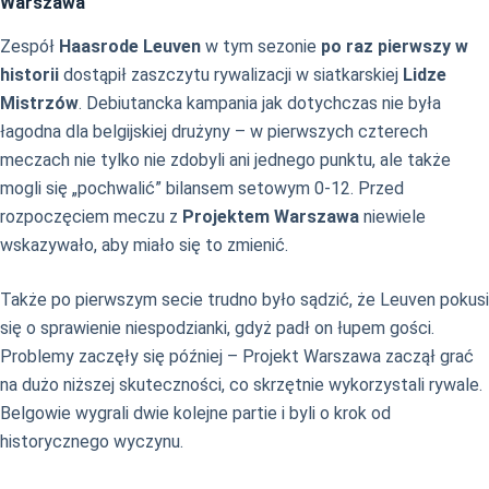
Warszawa
Zespół
Haasrode Leuven
w tym sezonie
po raz pierwszy w
historii
dostąpił zaszczytu rywalizacji w siatkarskiej
Lidze
Mistrzów
. Debiutancka kampania jak dotychczas nie była
łagodna dla belgijskiej drużyny – w pierwszych czterech
meczach nie tylko nie zdobyli ani jednego punktu, ale także
mogli się „pochwalić” bilansem setowym 0-12. Przed
rozpoczęciem meczu z
Projektem Warszawa
niewiele
wskazywało, aby miało się to zmienić.
Także po pierwszym secie trudno było sądzić, że Leuven pokusi
się o sprawienie niespodzianki, gdyż padł on łupem gości.
Problemy zaczęły się później – Projekt Warszawa zaczął grać
na dużo niższej skuteczności, co skrzętnie wykorzystali rywale.
Belgowie wygrali dwie kolejne partie i byli o krok od
historycznego wyczynu.