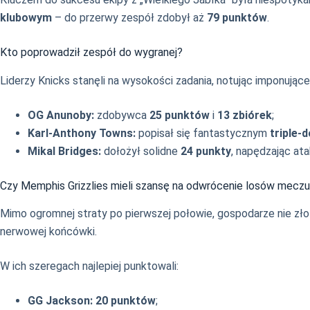
klubowym
– do przerwy zespół zdobył aż
79 punktów
.
Kto poprowadził zespół do wygranej?
Liderzy Knicks stanęli na wysokości zadania, notując imponujące
OG Anunoby:
zdobywca
25 punktów
i
13 zbiórek
;
Karl-Anthony Towns:
popisał się fantastycznym
triple-
Mikal Bridges:
dołożył solidne
24 punkty
, napędzając ata
Czy Memphis Grizzlies mieli szansę na odwrócenie losów mecz
Mimo ogromnej straty po pierwszej połowie, gospodarze nie złoży
nerwowej końcówki.
W ich szeregach najlepiej punktowali:
GG Jackson:
20 punktów
;