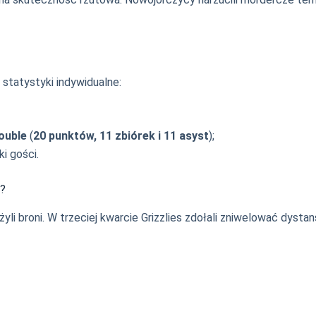
 statystyki indywidualne:
double
(
20 punktów, 11 zbiórek i 11 asyst
);
ki gości.
u?
li broni. W trzeciej kwarcie Grizzlies zdołali zniwelować dystan