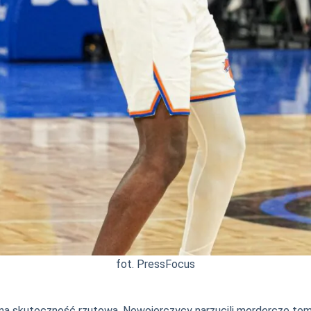
fot. PressFocus
kana skuteczność rzutowa. Nowojorczycy narzucili mordercze 