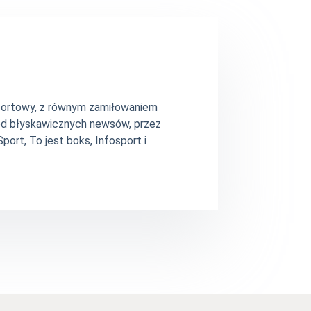
 sportowy, z równym zamiłowaniem
– od błyskawicznych newsów, przez
ort, To jest boks, Infosport i