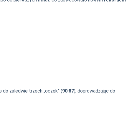
s do zaledwie trzech „oczek” (
90:87
), doprowadzając do