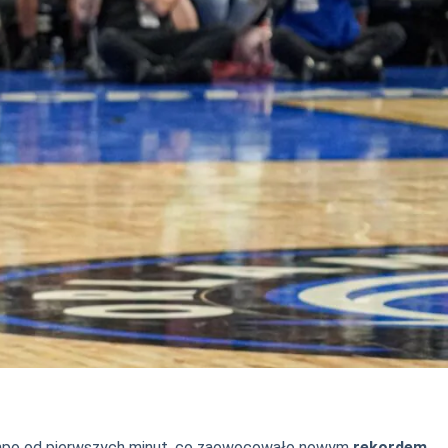
tempo od pierwszych minut, co zaowocowało nowym
rekordem