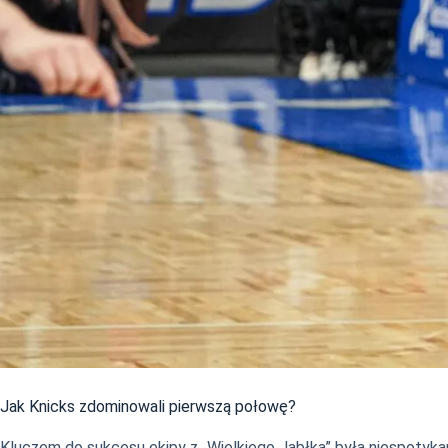
Jak Knicks zdominowali pierwszą połowę?
Kluczem do sukcesu ekipy z „Wielkiego Jabłka” była niespoty