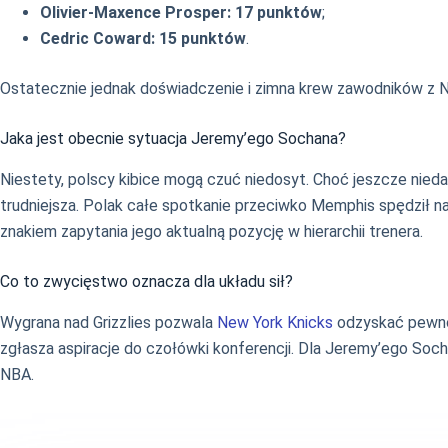
Olivier-Maxence Prosper:
17 punktów
;
Cedric Coward:
15 punktów
.
Ostatecznie jednak doświadczenie i zimna krew zawodników z 
Jaka jest obecnie sytuacja Jeremy’ego Sochana?
Niestety, polscy kibice mogą czuć niedosyt. Choć jeszcze nied
trudniejsza. Polak całe spotkanie przeciwko Memphis spędził n
znakiem zapytania jego aktualną pozycję w hierarchii trenera.
Co to zwycięstwo oznacza dla układu sił?
Wygrana nad Grizzlies pozwala
New York Knicks
odzyskać pewno
zgłasza aspiracje do czołówki konferencji. Dla Jeremy’ego Soc
NBA.