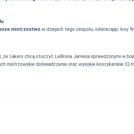
du
.
rwsze mistrzostwo
w dziejach tego zespołu, odwracając losy fi
gnał, że Lakers chcą otoczyć LeBrona Jamesa sprawdzonymi w boj
r, ich mistrzowskie doświadczenie oraz wysokie koszykarskie 