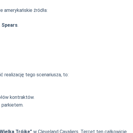
e amerykańskie źródła:
. Spears
.
realizację tego scenariusza, to:
ółów kontraktów.
a parkietem.
Wielką Trójkę”
w Cleveland Cavaliers. Tercet ten całkowicie