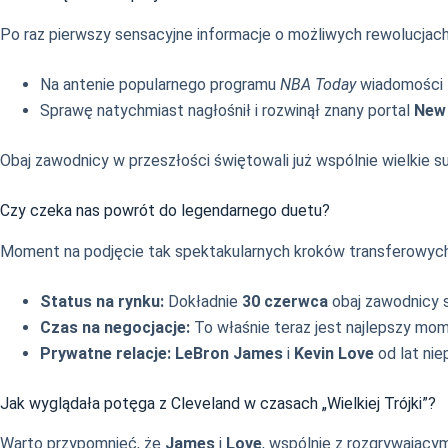
Po raz pierwszy sensacyjne informacje o możliwych rewolucjac
Na antenie popularnego programu
NBA Today
wiadomości t
Sprawę natychmiast nagłośnił i rozwinął znany portal
New
Obaj zawodnicy w przeszłości świętowali już wspólnie wielkie s
Czy czeka nas powrót do legendarnego duetu?
Moment na podjęcie tak spektakularnych kroków transferowych wy
Status na rynku:
Dokładnie
30 czerwca
obaj zawodnicy s
Czas na negocjacje:
To właśnie teraz jest najlepszy mo
Prywatne relacje:
LeBron James
i
Kevin Love
od lat nie
Jak wyglądała potęga z Cleveland w czasach „Wielkiej Trójki”?
Warto przypomnieć, że
James
i
Love
, wspólnie z rozgrywając