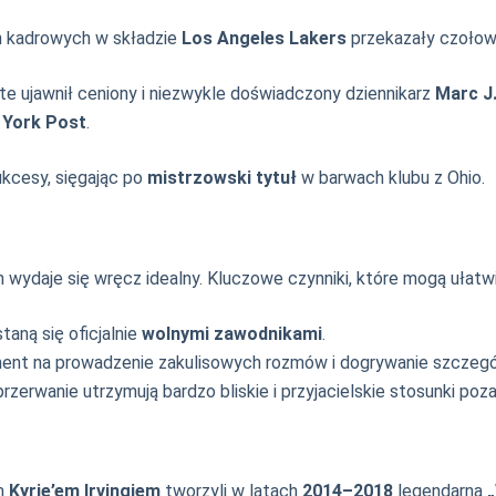
h kadrowych w składzie
Los Angeles Lakers
przekazały czołow
e ujawnił ceniony i niezwykle doświadczony dziennikarz
Marc J
 York Post
.
ukcesy, sięgając po
mistrzowski tytuł
w barwach klubu z Ohio.
daje się wręcz idealny. Kluczowe czynniki, które mogą ułatwić 
taną się oficjalnie
wolnymi zawodnikami
.
ment na prowadzenie zakulisowych rozmów i dogrywanie szczeg
przerwanie utrzymują bardzo bliskie i przyjacielskie stosunki poz
ym
Kyrie’em Irvingiem
tworzyli w latach
2014–2018
legendarną
„