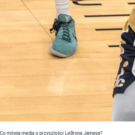
Co mówią media o przyszłości LeBrona Jamesa?