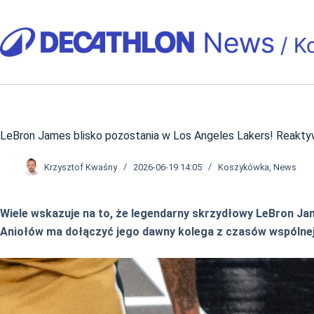
Przejdź
do
treści
LeBron James blisko pozostania w Los Angeles Lakers! Reakty
Krzysztof Kwaśny
2026-06-19 14:05
Koszykówka
,
News
Wiele wskazuje na to, że legendarny skrzydłowy LeBron Jam
Aniołów ma dołączyć jego dawny kolega z czasów wspólnej 