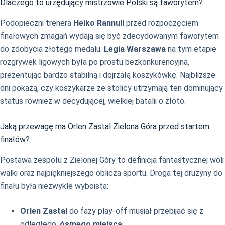
Dlaczego to urzędujący mistrzowie Polski są faworytem?
Podopieczni trenera
Heiko Rannuli
przed rozpoczęciem
finałowych zmagań wydają się być zdecydowanym faworytem
do zdobycia złotego medalu.
Legia Warszawa
na tym etapie
rozgrywek ligowych była po prostu bezkonkurencyjna,
prezentując bardzo stabilną i dojrzałą koszykówkę. Najbliższe
dni pokażą, czy koszykarze ze stolicy utrzymają ten dominujący
status również w decydującej, wielkiej batalii o złoto.
Jaką przewagę ma Orlen Zastal Zielona Góra przed startem
finałów?
Postawa zespołu z Zielonej Góry to definicja fantastycznej woli
walki oraz najpiękniejszego oblicza sportu. Droga tej drużyny do
finału była niezwykle wyboista:
Orlen Zastal
do fazy play-off musiał przebijać się z
odległego,
ósmego miejsca
,