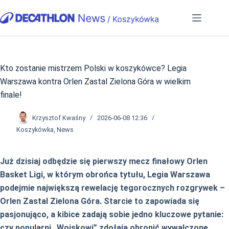
Przejdź
do
treści
Kto zostanie mistrzem Polski w koszykówce? Legia
Warszawa kontra Orlen Zastal Zielona Góra w wielkim
finale!
Krzysztof Kwaśny
2026-06-08 12:36
Koszykówka
,
News
Już dzisiaj odbędzie się pierwszy mecz finałowy Orlen
Basket Ligi, w którym obrońca tytułu, Legia Warszawa
podejmie największą rewelację tegorocznych rozgrywek –
Orlen Zastal Zielona Góra. Starcie to zapowiada się
pasjonująco, a kibice zadają sobie jedno kluczowe pytanie:
czy popularni „Wojskowi” zdołają obronić wywalczone