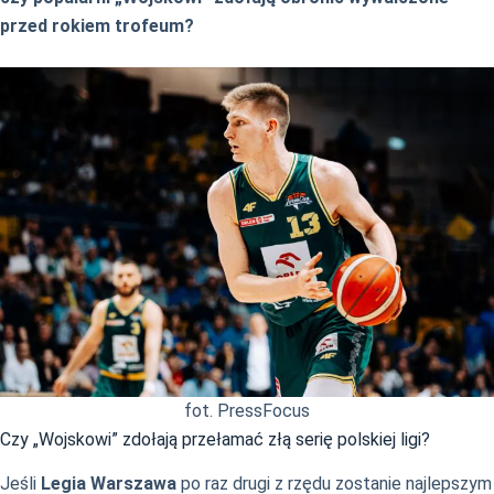
przed rokiem trofeum?
fot. PressFocus
Czy „Wojskowi” zdołają przełamać złą serię polskiej ligi?
Jeśli
Legia Warszawa
po raz drugi z rzędu zostanie najlepszym