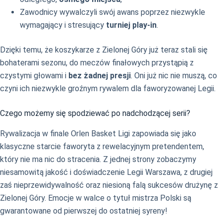
Zawodnicy wywalczyli swój awans poprzez niezwykle
wymagający i stresujący
turniej play-in
.
Dzięki temu, że koszykarze z Zielonej Góry już teraz stali się
bohaterami sezonu, do meczów finałowych przystąpią z
czystymi głowami i
bez żadnej presji
. Oni już nic nie muszą, co
czyni ich niezwykle groźnym rywalem dla faworyzowanej Legii.
Czego możemy się spodziewać po nadchodzącej serii?
Rywalizacja w finale Orlen Basket Ligi zapowiada się jako
klasyczne starcie faworyta z rewelacyjnym pretendentem,
który nie ma nic do stracenia. Z jednej strony zobaczymy
niesamowitą jakość i doświadczenie Legii Warszawa, z drugiej
zaś nieprzewidywalność oraz niesioną falą sukcesów drużynę z
Zielonej Góry. Emocje w walce o tytuł mistrza Polski są
gwarantowane od pierwszej do ostatniej syreny!