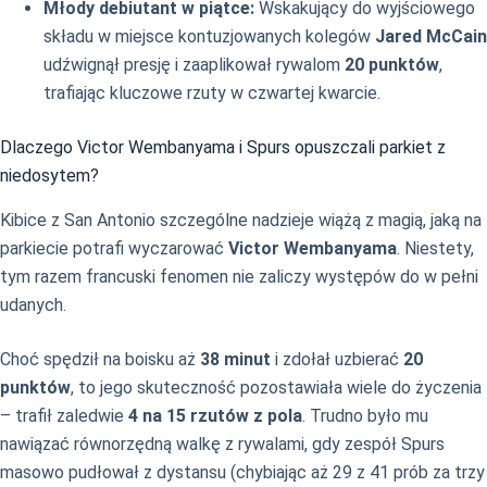
Młody debiutant w piątce:
Wskakujący do wyjściowego
składu w miejsce kontuzjowanych kolegów
Jared McCain
udźwignął presję i zaaplikował rywalom
20 punktów
,
trafiając kluczowe rzuty w czwartej kwarcie.
Dlaczego Victor Wembanyama i Spurs opuszczali parkiet z
niedosytem?
Kibice z San Antonio szczególne nadzieje wiążą z magią, jaką na
parkiecie potrafi wyczarować
Victor Wembanyama
. Niestety,
tym razem francuski fenomen nie zaliczy występów do w pełni
udanych.
Choć spędził na boisku aż
38 minut
i zdołał uzbierać
20
punktów
, to jego skuteczność pozostawiała wiele do życzenia
– trafił zaledwie
4 na 15 rzutów z pola
. Trudno było mu
nawiązać równorzędną walkę z rywalami, gdy zespół Spurs
masowo pudłował z dystansu (chybiając aż 29 z 41 prób za trzy