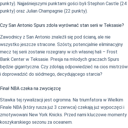
punkty). Najjaśniejszymi punktami gości byli Stephon Castle (24
punkty) oraz Julian Champagnie (22 punkty).
Czy San Antonio Spurs zdoła wyrównać stan serii w Teksasie?
Zawodnicy z San Antonio znaleźli się pod ścianą, ale nie
wszystko jeszcze stracone. Szósty, potencjalnie eliminacyjny
mecz tej serii zostanie rozegrany w ich własnej hali – Frost
Bank Center w Teksasie. Presja na młodych graczach Spurs
będzie gigantyczna. Czy zdołają odpowiedzieć na cios mistrzów
i doprowadzić do siódmego, decydującego starcia?
Finał NBA czeka na zwycięzcę
Stawka tej rywalizacji jest ogromna. Na triumfatora w Wielkim
Finale NBA (który rusza już 3 czerwca) czekają już wypoczęci i
zmotywowani New York Knicks. Przed nami kluczowe momenty
koszykarskiego sezonu za oceanem.