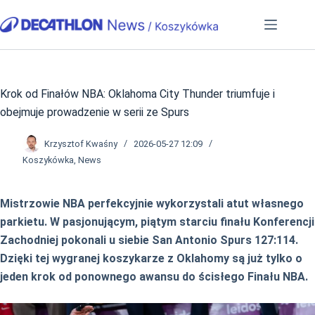
Przejdź
do
treści
Krok od Finałów NBA: Oklahoma City Thunder triumfuje i
obejmuje prowadzenie w serii ze Spurs
Krzysztof Kwaśny
2026-05-27 12:09
Koszykówka
,
News
Mistrzowie NBA perfekcyjnie wykorzystali atut własnego
parkietu. W pasjonującym, piątym starciu finału Konferencji
Zachodniej pokonali u siebie San Antonio Spurs 127:114.
Dzięki tej wygranej koszykarze z Oklahomy są już tylko o
jeden krok od ponownego awansu do ścisłego Finału NBA.