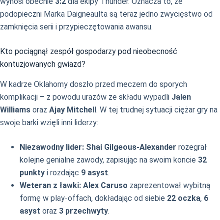
wynosi obecnie
3:2
dla ekipy Thunder. Oznacza to, że
podopieczni Marka Daigneaulta są teraz jedno zwycięstwo od
zamknięcia serii i przypieczętowania awansu.
Kto pociągnął zespół gospodarzy pod nieobecność
kontuzjowanych gwiazd?
W kadrze Oklahomy doszło przed meczem do sporych
komplikacji – z powodu urazów ze składu wypadli
Jalen
Williams
oraz
Ajay Mitchell
. W tej trudnej sytuacji ciężar gry na
swoje barki wzięli inni liderzy:
Niezawodny lider:
Shai Gilgeous-Alexander
rozegrał
kolejne genialne zawody, zapisując na swoim koncie
32
punkty
i rozdając
9 asyst
.
Weteran z ławki:
Alex Caruso
zaprezentował wybitną
formę w play-offach, dokładając od siebie
22 oczka
,
6
asyst
oraz
3 przechwyty
.