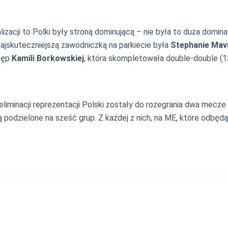
zacji to Polki były stroną dominującą – nie była to duża domin
ajskuteczniejszą zawodniczką na parkiecie była
Stephanie Ma
stęp
Kamili Borkowskiej
, która skompletowała double-double (1
eliminacji reprezentacji Polski zostały do rozegrania dwa mecze
 podzielone na sześć grup. Z każdej z nich, na ME, które odbędą s