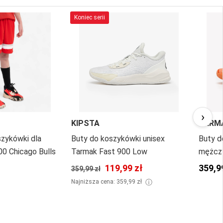
Koniec serii
›
KIPSTA
TARM
zykówki dla
Buty do koszykówki unisex
Buty d
0 Chicago Bulls
Tarmak Fast 900 Low
mężczy
New Yo
119,99 zł
359,9
359,99 zł
ⓘ
Najniższa cena: 359,99 zł