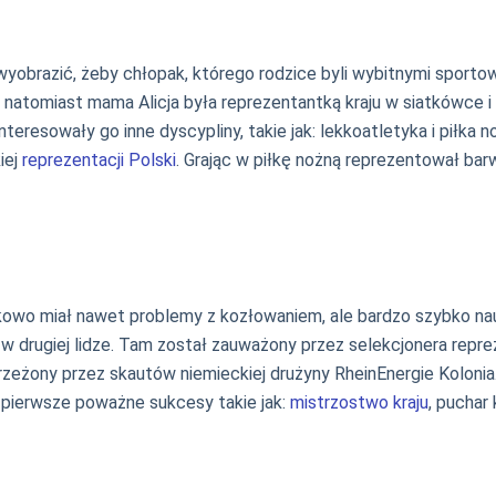
 wyobrazić, żeby chłopak, którego rodzice byli wybitnymi sporto
, natomiast mama Alicja była reprezentantką kraju w siatkówce i
ainteresowały go inne dyscypliny, takie jak: lekkoatletyka i piłk
iej
reprezentacji Polski
. Grając w piłkę nożną reprezentował ba
tkowo miał nawet problemy z kozłowaniem, ale bardzo szybko nau
drugiej lidze. Tam został zauważony przez selekcjonera reprezent
zeżony przez skautów niemieckiej drużyny RheinEnergie Koloni
pierwsze poważne sukcesy takie jak:
mistrzostwo kraju
, puchar