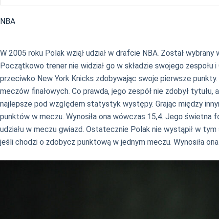
NBA
W 2005 roku Polak wziął udział w drafcie NBA. Został wybrany 
Początkowo trener nie widział go w składzie swojego zespołu i
przeciwko New York Knicks zdobywając swoje pierwsze punkty. 
meczów finałowych. Co prawda, jego zespół nie zdobył tytułu, 
najlepsze pod względem statystyk występy. Grając między innym
punktów w meczu. Wynosiła ona wówczas 15,4. Jego świetna form
udziału w meczu gwiazd. Ostatecznie Polak nie wystąpił w tym s
jeśli chodzi o zdobycz punktową w jednym meczu. Wynosiła ona