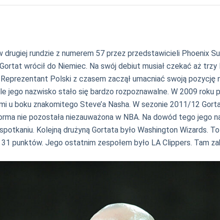
w drugiej rundzie z numerem 57 przez przedstawicieli Phoenix 
 Gortat wrócił do Niemiec. Na swój debiut musiał czekać aż tr
Reprezentant Polski z czasem zaczął umacniać swoją pozycję n
ale jego nazwisko stało się bardzo rozpoznawalne. W 2009 roku
i u boku znakomitego Steve’a Nasha. W sezonie 2011/12 Gortat u
a nie pozostała niezauważona w NBA. Na dowód tego jego nazwis
potkaniu. Kolejną drużyną Gortata było Washington Wizards. To 
 31 punktów. Jego ostatnim zespołem było LA Clippers. Tam za