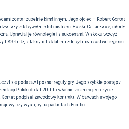
wcami został zupełnie kimś innym. Jego ojciec – Robert Gortat
 dwa razy zdobywała tytuł mistrzyni Polski. Co ciekawe, młody
a nożna. Uprawiał je równolegle i z sukcesami. W skoku wzwyż
rwy ŁKS Łódź, z którym to klubem zdobył mistrzostwo regionu
czył się podstaw i poznał reguły gry. Jego szybkie postępy
acji Polski do lat 20. I to właśnie zmieniło jego życie,
a. Gortat podpisał zawodowy kontrakt. W barwach swojego
 krajowy czy występy na parkietach Euroligi.