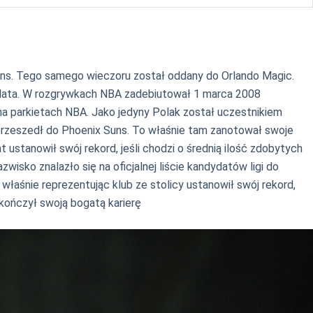
Suns. Tego samego wieczoru został oddany do Orlando Magic.
zy lata. W rozgrywkach NBA zadebiutował 1 marca 2008
a parkietach NBA. Jako jedyny Polak został uczestnikiem
 przeszedł do Phoenix Suns. To właśnie tam zanotował swoje
stanowił swój rekord, jeśli chodzi o średnią ilość zdobytych
ko znalazło się na oficjalnej liście kandydatów ligi do
właśnie reprezentując klub ze stolicy ustanowił swój rekord,
kończył swoją bogatą karierę