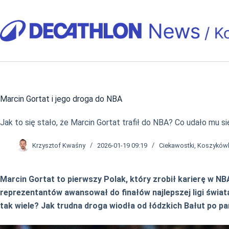
Przejdź
do
treści
Marcin Gortat i jego droga do NBA
Jak to się stało, że Marcin Gortat trafił do NBA? Co udało mu s
Krzysztof Kwaśny
2026-01-19 09:19
Ciekawostki
,
Koszyków
Marcin Gortat to pierwszy Polak, który zrobił karierę w N
reprezentantów awansował do finałów najlepszej ligi świata
tak wiele? Jak trudna droga wiodła od łódzkich Bałut po p