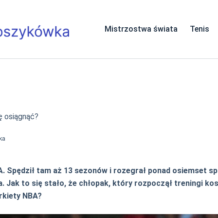
Mistrzostwa świata
Tenis
ię osiągnąć?
ka
BA. Spędził tam aż 13 sezonów i rozegrał ponad osiemset s
. Jak to się stało, że chłopak, który rozpoczął treningi ko
arkiety NBA?