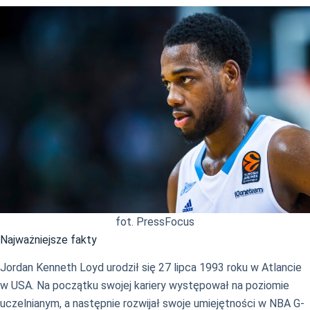
fot. PressFocus
Najważniejsze fakty
Jordan Kenneth Loyd urodził się 27 lipca 1993 roku w Atlancie
w USA. Na początku swojej kariery występował na poziomie
uczelnianym, a następnie rozwijał swoje umiejętności w NBA G-