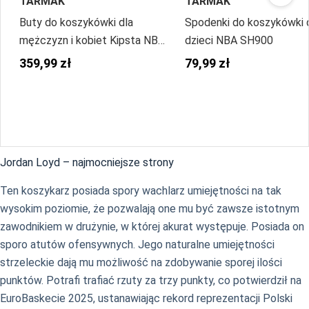
TARMAK
TARMAK
Buty do koszykówki dla
Spodenki do koszykówki 
mężczyzn i kobiet Kipsta NBA
dzieci NBA SH900
New York Knicks Fast 900
359,99 zł
79,99 zł
Low
Jordan Loyd – najmocniejsze strony
Ten koszykarz posiada spory wachlarz umiejętności na tak
wysokim poziomie, że pozwalają one mu być zawsze istotnym
zawodnikiem w drużynie, w której akurat występuje. Posiada on
sporo atutów ofensywnych. Jego naturalne umiejętności
strzeleckie dają mu możliwość na zdobywanie sporej ilości
punktów. Potrafi trafiać rzuty za trzy punkty, co potwierdził na
EuroBaskecie 2025, ustanawiając rekord reprezentacji Polski