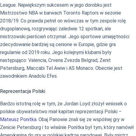
League. Największym sukcesem w jego dorobku jest
Mistrzostwo NBA w barwach Toronto Raptors w sezonie
2018/19. Co prawda pełnił on wówczas w tym zespole rolę
drugoplanową, rozgrywając zaledwie 12 spotkań, ale
mistrzowski pierścień otrzymał. Jego sportowe umiejętności
zdecydowanie bardziej są cenione w Europie, gdzie gra
regularnie od 2019 roku. Jego kolejnymi klubami były
następująco: Valencia, Crvena Zvezda Belgrad, Zenit
Petersburg, Maccabi Tel Awiw i AS Monaco. Obecnie jest
zawodnikiem Anadolu Efes.
Reprezentacja Polski
Bardzo istotną rolę w tym, że Jordan Loyd złożył wniosek o
polskie obywatelstwo miał kapitan reprezentacji Polski –
Mateusz Ponitka
. Obaj Panowie znali się ze wspólnej gry w
Zenicie Petersburg i to właśnie Ponitka był tym, który namówił
Amerykanina do gry w polskiej kadrze narodowej. Były mistrz