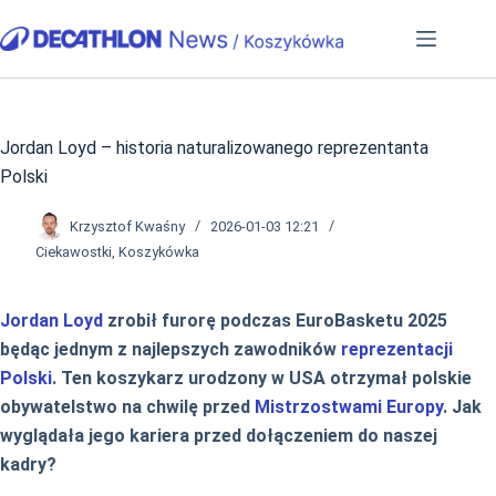
Przejdź
do
treści
Jordan Loyd – historia naturalizowanego reprezentanta
Polski
Krzysztof Kwaśny
2026-01-03 12:21
Ciekawostki
,
Koszykówka
Jordan Loyd
zrobił furorę podczas EuroBasketu 2025
będąc jednym z najlepszych zawodników
reprezentacji
Polski
. Ten koszykarz urodzony w USA otrzymał polskie
obywatelstwo na chwilę przed
Mistrzostwami Europy
. Jak
wyglądała jego kariera przed dołączeniem do naszej
kadry?