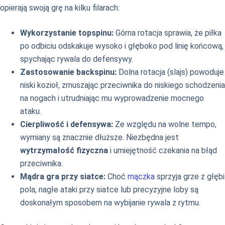
opierają swoją grę na kilku filarach:
Wykorzystanie topspinu:
Górna rotacja sprawia, że piłka
po odbiciu odskakuje wysoko i głęboko pod linię końcową,
spychając rywala do defensywy.
Zastosowanie backspinu:
Dolna rotacja (slajs) powoduje
niski kozioł, zmuszając przeciwnika do niskiego schodzenia
na nogach i utrudniając mu wyprowadzenie mocnego
ataku.
Cierpliwość i defensywa:
Ze względu na wolne tempo,
wymiany są znacznie dłuższe. Niezbędna jest
wytrzymałość fizyczna
i umiejętność czekania na błąd
przeciwnika.
Mądra gra przy siatce:
Choć
mączka
sprzyja grze z głębi
pola, nagłe ataki przy siatce lub precyzyjne loby są
doskonałym sposobem na wybijanie rywala z rytmu.