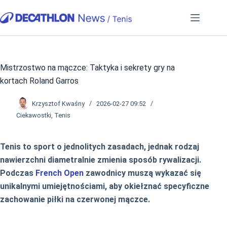
Przejdź
do
treści
Mistrzostwo na mączce: Taktyka i sekrety gry na
kortach Roland Garros
Krzysztof Kwaśny
2026-02-27 09:52
Ciekawostki
,
Tenis
Tenis to sport o jednolitych zasadach, jednak rodzaj
nawierzchni diametralnie zmienia sposób rywalizacji.
Podczas
French Open
zawodnicy muszą wykazać się
unikalnymi umiejętnościami, aby okiełznać specyficzne
zachowanie piłki na czerwonej mączce.