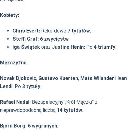
Kobiety:
Chris Evert:
Rekordowe
7 tytułów
.
Steffi Graf:
6 zwycięstw
.
Iga Świątek
oraz
Justine Henin:
Po
4 triumfy
.
Mężczyźni:
Novak Djokovic
,
Gustavo Kuerten
,
Mats Wilander
i
Ivan
Lendl
: Po
3 tytuły
.
Rafael Nadal:
Bezapelacyjny „Król Mączki” z
nieprawdopodobną liczbą
14 tytułów
.
Björn Borg:
6 wygranych
.