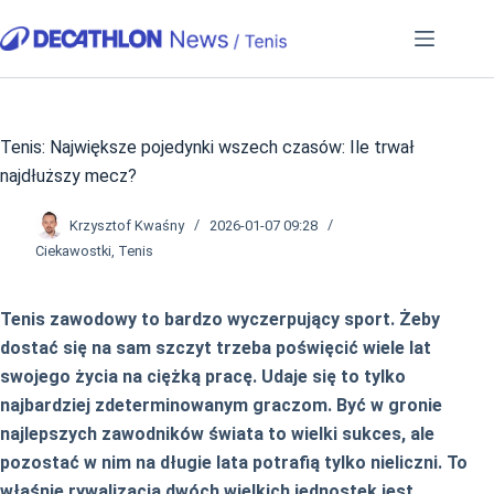
Przejdź
do
treści
Tenis: Największe pojedynki wszech czasów: Ile trwał
najdłuższy mecz?
Krzysztof Kwaśny
2026-01-07 09:28
Ciekawostki
,
Tenis
Tenis zawodowy to bardzo wyczerpujący sport. Żeby
dostać się na sam szczyt trzeba poświęcić wiele lat
swojego życia na ciężką pracę. Udaje się to tylko
najbardziej zdeterminowanym graczom. Być w gronie
najlepszych zawodników świata to wielki sukces, ale
pozostać w nim na długie lata potrafią tylko nieliczni. To
właśnie rywalizacja dwóch wielkich jednostek jest