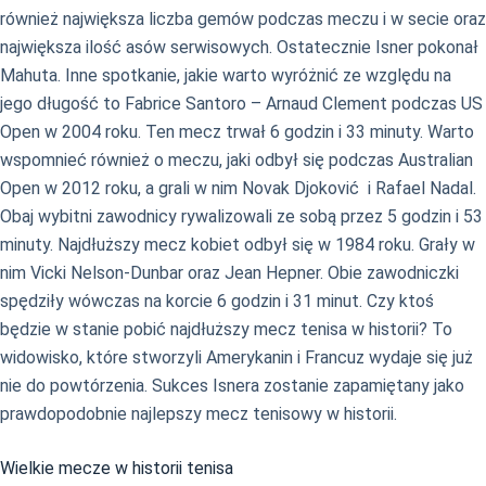
również największa liczba gemów podczas meczu i w secie oraz
największa ilość asów serwisowych. Ostatecznie Isner pokonał
Mahuta. Inne spotkanie, jakie warto wyróżnić ze względu na
jego długość to Fabrice Santoro – Arnaud Clement podczas US
Open w 2004 roku. Ten mecz trwał 6 godzin i 33 minuty. Warto
wspomnieć również o meczu, jaki odbył się podczas Australian
Open w 2012 roku, a grali w nim Novak Djoković i Rafael Nadal.
Obaj wybitni zawodnicy rywalizowali ze sobą przez 5 godzin i 53
minuty. Najdłuższy mecz kobiet odbył się w 1984 roku. Grały w
nim Vicki Nelson-Dunbar oraz Jean Hepner. Obie zawodniczki
spędziły wówczas na korcie 6 godzin i 31 minut. Czy ktoś
będzie w stanie pobić najdłuższy mecz tenisa w historii? To
widowisko, które stworzyli Amerykanin i Francuz wydaje się już
nie do powtórzenia. Sukces Isnera zostanie zapamiętany jako
prawdopodobnie najlepszy mecz tenisowy w historii.
Wielkie mecze w historii tenisa