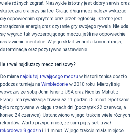
wiele różnych zagrań. Niezwykle istotny jest dobry serwis oraz
skuteczna gra przy siatce. Grając długi mecz należy wykazać
się odpowiednim sprytem oraz przebiegłością. Istotne jest
zarządzanie energią oraz czytanie gry swojego rywala. Nie uda
się wygrać tak wyczerpującego meczu, jeśli nie odpowiednie
nastawienie mentalne. W jego skład wchodzi koncentracja,
determinacja oraz pozytywne nastawienie.
Ile trwał najdłuższy mecz tenisowy?
Do miana
najdłużej trwającego meczu
w historii tenisa doszło
podczas turnieju na
Wimbledonie
w 2010 roku. Mierzyli się
wówczas ze sobą John Isner z USA oraz Nicolas Mahut z
Francji. Ich rywalizacja trwała aż 11 godzin i 5 minut. Spotkanie
było rozgrywane w ciągu trzech dni (początek 22 czerwca, a
koniec 24 czerwca). Ustanowiono w jego trakcie wiele różnych
rekordów. Warto przypomnieć, że sam piąty set trwał
rekordowe 8 godzin
i 11 minut. W jego trakcie miała miejsce