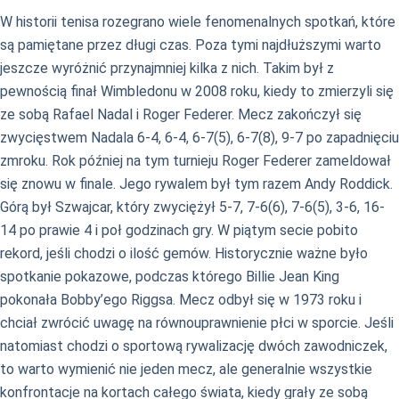
W historii tenisa rozegrano wiele fenomenalnych spotkań, które
są pamiętane przez długi czas. Poza tymi najdłuższymi warto
jeszcze wyróżnić przynajmniej kilka z nich. Takim był z
pewnością finał Wimbledonu w 2008 roku, kiedy to zmierzyli się
ze sobą Rafael Nadal i Roger Federer. Mecz zakończył się
zwycięstwem Nadala 6-4, 6-4, 6-7(5), 6-7(8), 9-7 po zapadnięciu
zmroku. Rok później na tym turnieju Roger Federer zameldował
się znowu w finale. Jego rywalem był tym razem Andy Roddick.
Górą był Szwajcar, który zwyciężył 5-7, 7-6(6), 7-6(5), 3-6, 16-
14 po prawie 4 i poł godzinach gry. W piątym secie pobito
rekord, jeśli chodzi o ilość gemów. Historycznie ważne było
spotkanie pokazowe, podczas którego Billie Jean King
pokonała Bobby’ego Riggsa. Mecz odbył się w 1973 roku i
chciał zwrócić uwagę na równouprawnienie płci w sporcie. Jeśli
natomiast chodzi o sportową rywalizację dwóch zawodniczek,
to warto wymienić nie jeden mecz, ale generalnie wszystkie
konfrontacje na kortach całego świata, kiedy grały ze sobą