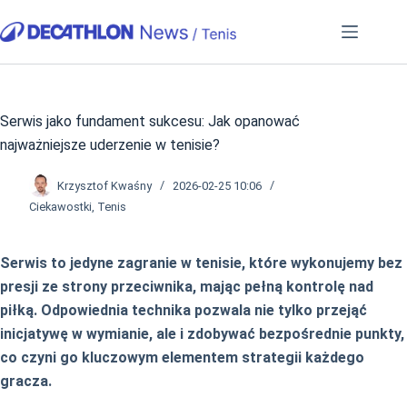
Przejdź
do
treści
Serwis jako fundament sukcesu: Jak opanować
najważniejsze uderzenie w tenisie?
Krzysztof Kwaśny
2026-02-25 10:06
Ciekawostki
,
Tenis
Serwis to jedyne zagranie w tenisie, które wykonujemy bez
presji ze strony przeciwnika, mając pełną kontrolę nad
piłką. Odpowiednia technika pozwala nie tylko przejąć
inicjatywę w wymianie, ale i zdobywać bezpośrednie punkty,
co czyni go kluczowym elementem strategii każdego
gracza.