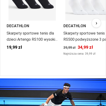
›
DECATHLON
DECATHLON
Skarpety sportowe tenis dla
Skarpety sportowe tenis
dzieci Artengo RS100 wysokie
RS500 podwyższone 3 pa
3 pary
19,99 zł
34,99 zł
39,99 zł
Najniższa cena: 39,99 zł