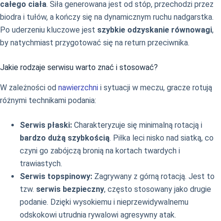
całego ciała
. Siła generowana jest od stóp, przechodzi przez
biodra i tułów, a kończy się na dynamicznym ruchu nadgarstka.
Po uderzeniu kluczowe jest
szybkie odzyskanie równowagi
,
by natychmiast przygotować się na return przeciwnika.
Jakie rodzaje serwisu warto znać i stosować?
W zależności od
nawierzchni
i sytuacji w meczu, gracze rotują
różnymi technikami podania:
Serwis płaski:
Charakteryzuje się minimalną rotacją i
bardzo dużą szybkością
. Piłka leci nisko nad siatką, co
czyni go zabójczą bronią na kortach twardych i
trawiastych.
Serwis topspinowy:
Zagrywany z górną rotacją. Jest to
tzw.
serwis bezpieczny
, często stosowany jako drugie
podanie. Dzięki wysokiemu i nieprzewidywalnemu
odskokowi utrudnia rywalowi agresywny atak.