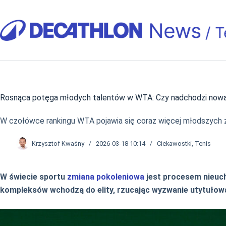
Przejdź
do
treści
Rosnąca potęga młodych talentów w WTA: Czy nadchodzi nowa
W czołówce rankingu WTA pojawia się coraz więcej młodszych 
Krzysztof Kwaśny
2026-03-18 10:14
Ciekawostki
,
Tenis
W świecie sportu
zmiana pokoleniowa
jest procesem nieuc
kompleksów wchodzą do elity, rzucając wyzwanie utytułow