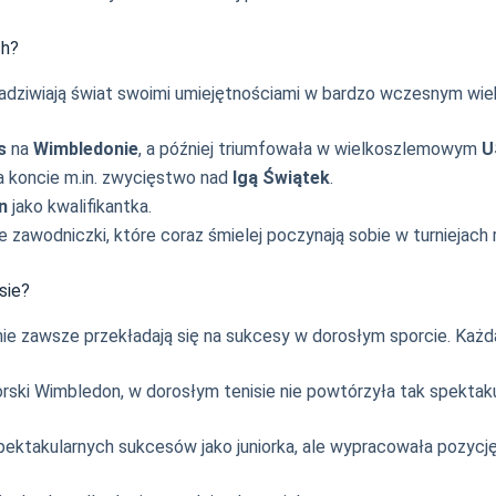
ch?
 zadziwiają świat swoimi umiejętnościami w bardzo wczesnym wie
s
na
Wimbledonie
, a później triumfowała w wielkoszlemowym
U
na koncie m.in. zwycięstwo nad
Igą Świątek
.
n
jako kwalifikantka.
e zawodniczki, które coraz śmielej poczynają sobie w turniejach
sie?
w nie zawsze przekładają się na sukcesy w dorosłym sporcie. Każd
iorski Wimbledon, w dorosłym tenisie nie powtórzyła tak spektak
a spektakularnych sukcesów jako juniorka, ale wypracowała pozycj