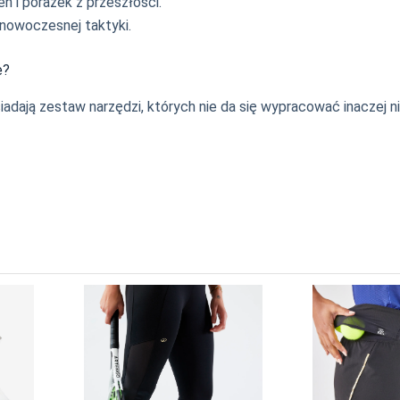
 i porażek z przeszłości.
nowoczesnej taktyki.
e?
ają zestaw narzędzi, których nie da się wypracować inaczej niż