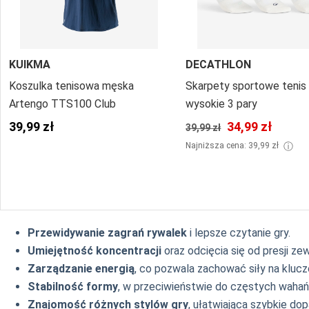
KUIKMA
DECATHLON
Koszulka tenisowa męska
Skarpety sportowe tenis
Artengo TTS100 Club
wysokie 3 pary
39,99 zł
34,99 zł
39,99 zł
ⓘ
Najniższa cena: 39,99 zł
Przewidywanie zagrań rywalek
i lepsze czytanie gry.
Umiejętność koncentracji
oraz odcięcia się od presji ze
Zarządzanie energią
, co pozwala zachować siły na klu
Stabilność formy
, w przeciwieństwie do częstych wahań
Znajomość różnych stylów gry
, ułatwiająca szybkie do