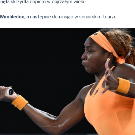
inęła skrzydła dopiero w dojrzałym wieku.
i Wimbledon
, a następnie dominując w seniorskim tourze.