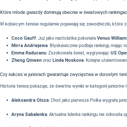
Które młode gwiazdy dominują obecnie w światowych rankinga
W kobiecym tenisie regularnie pojawiają się zawodniczki, które
Coco Gauff
: Już jako nastolatka pokonała
Venus William
Mirra Andriejewa
: Błyskawicznie podbija rankingi, mając 
Emma Raducanu
: Zszokowała świat, wygrywając
US Ope
Zheng Qinwen
oraz
Linda Noskova
: Kolejne utalentowan
Czy sukces w juniorach gwarantuje zwycięstwa w dorosłym teni
Historia tenisa pokazuje, że świetne wyniki w kategorii junioró
Aleksandra Olsza
: Choć jako pierwsza Polka wygrała jun
Aryna Sabalenka
: Aktualna liderka rankingu nie odnosił