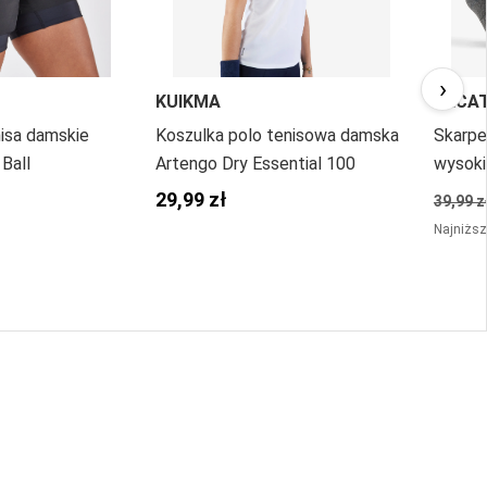
›
KUIKMA
DECA
isa damskie
Koszulka polo tenisowa damska
Skarpe
Ball
Artengo Dry Essential 100
wysoki
29,99 zł
39,99 z
Najniższ