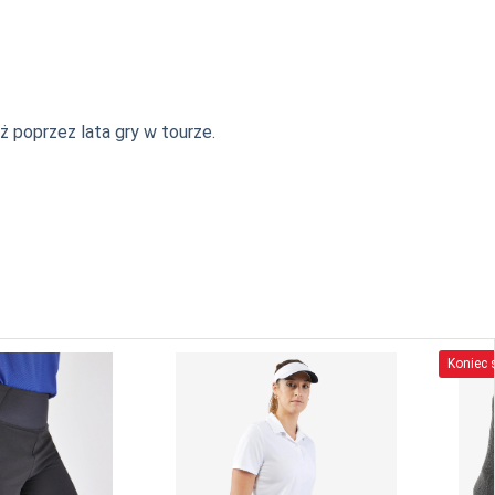
 poprzez lata gry w tourze.
Koniec s