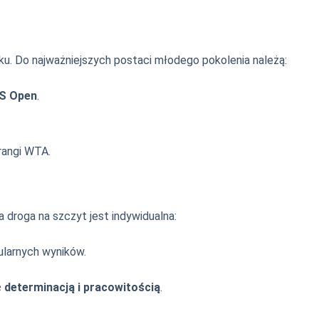
ku. Do najważniejszych postaci młodego pokolenia należą:
S Open
.
 rangi WTA.
a droga na szczyt jest indywidualna:
ularnych wyników.
ę
determinacją i pracowitością
.