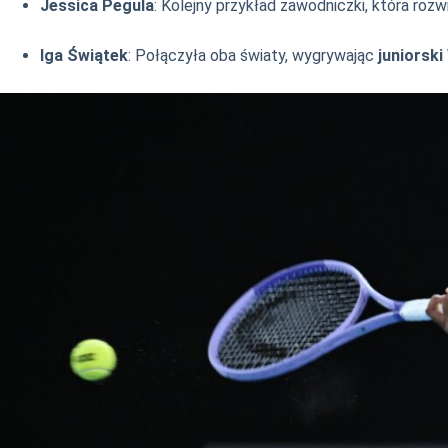
Jessica Pegula
: Kolejny przykład zawodniczki, która rozw
Iga Świątek
: Połączyła oba światy, wygrywając
juniorsk