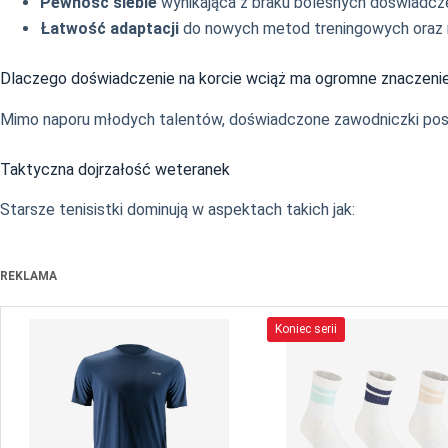
Pewność siebie
wynikająca z braku bolesnych doświadczeń
Łatwość adaptacji
do nowych metod treningowych oraz 
Dlaczego doświadczenie na korcie wciąż ma ogromne znaczeni
Mimo naporu młodych talentów, doświadczone zawodniczki posiad
Taktyczna dojrzałość weteranek
Starsze tenisistki dominują w aspektach takich jak:
REKLAMA
Koniec serii