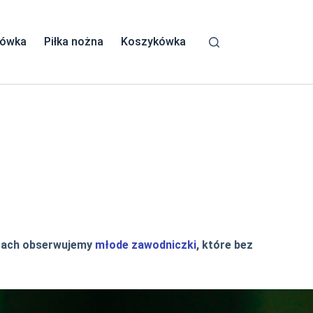
kówka
Piłka nożna
Koszykówka
rtach obserwujemy
młode zawodniczki
, które bez