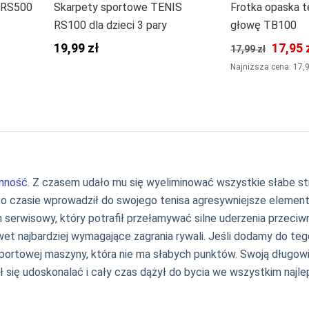
s RS500
Skarpety sportowe TENIS
Frotka opaska t
RS100 dla dzieci 3 pary
głowę TB100
19,99 zł
17,95 
17,99 zł
Najniższa cena: 17,
nność
. Z czasem udało mu się wyeliminować wszystkie słabe str
o czasie wprowadził do swojego tenisa agresywniejsze elementy
n serwisowy, który potrafił przełamywać silne uderzenia przeciw
 nawet najbardziej wymagające zagrania rywali. Jeśli dodamy do 
portowej maszyny, która nie ma słabych punktów. Swoją długow
ł się udoskonalać i cały czas dążył do bycia we wszystkim najle