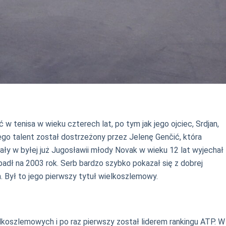
w tenisa w wieku czterech lat, po tym jak jego ojciec, Srdjan,
Jego talent został dostrzeżony przez Jelenę Genčić, która
wały w byłej już Jugosławii młody Novak w wieku 12 lat wyjechał
zypadł na 2003 rok. Serb bardzo szybko pokazał się z dobrej
. Był to jego pierwszy tytuł wielkoszlemowy.
koszlemowych i po raz pierwszy został liderem rankingu ATP. W