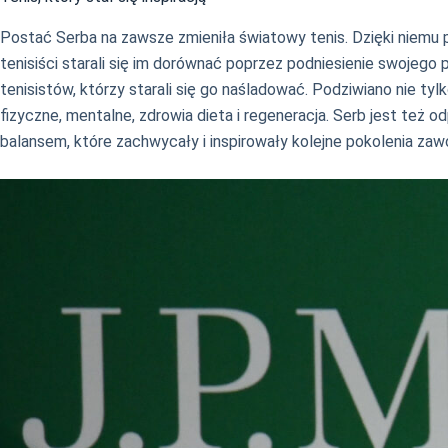
Postać Serba na zawsze zmieniła światowy tenis. Dzięki niemu prz
tenisiści starali się im dorównać poprzez podniesienie swojego 
tenisistów, którzy starali się go naśladować. Podziwiano nie t
fizyczne, mentalne, zdrowia dieta i regeneracja. Serb jest też 
balansem, które zachwycały i inspirowały kolejne pokolenia za