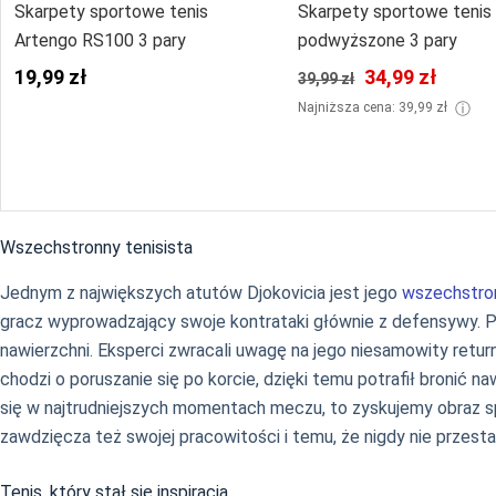
Skarpety sportowe tenis
Skarpety sportowe teni
Artengo RS100 3 pary
podwyższone 3 pary
19,99 zł
34,99 zł
39,99 zł
ⓘ
Najniższa cena: 39,99 zł
Wszechstronny tenisista
Jednym z największych atutów Djokovicia jest jego
wszechstro
gracz wyprowadzający swoje kontrataki głównie z defensywy. P
nawierzchni. Eksperci zwracali uwagę na jego niesamowity retur
chodzi o poruszanie się po korcie, dzięki temu potrafił bronić
się w najtrudniejszych momentach meczu, to zyskujemy obraz s
zawdzięcza też swojej pracowitości i temu, że nigdy nie przesta
Tenis, który stał się inspiracją