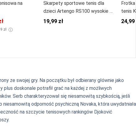
enisowa na
Skarpety sportowe tenis dla
Frotka
dzieci Artengo RS100 wysokie 3
tenis 
pary
zł
19,99 zł
24,99
ⓘ
99 zł
ony ze swojej gry. Na początku był odbierany głównie jako
 plus doskonale potrafił grać na każdej z możliwych
ników. Serb charakteryzował się niesamowitą szybkością, jeśli
tego niesamowitą odporność psychiczną Novaka, która uwydatniała
ieczność na szczycie tenisowych rankingów Djoković
pszy.