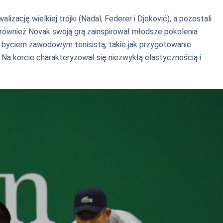
zację wielkiej trójki (Nadal, Federer i Djoković), a pozostali
le również Novak swoją grą zainspirował młodsze pokolenia
 z byciem zawodowym tenisistą, takie jak przygotowanie
. Na korcie charakteryzował się niezwykłą elastycznością i