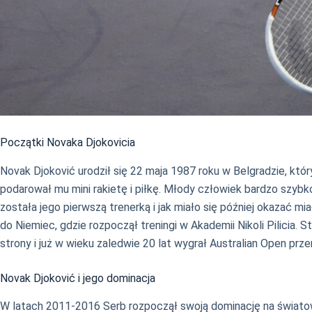
Początki Novaka Djokovicia
Novak Djoković urodził się 22 maja 1987 roku w Belgradzie, który
podarował mu mini rakietę i piłkę. Młody człowiek bardzo szybko
została jego pierwszą trenerką i jak miało się później okazać m
do Niemiec, gdzie rozpoczął treningi w Akademii Nikoli Pilicia. S
strony i już w wieku zaledwie 20 lat wygrał Australian Open p
Novak Djoković i jego dominacja
W latach 2011-2016 Serb rozpoczął swoją dominację na światowy