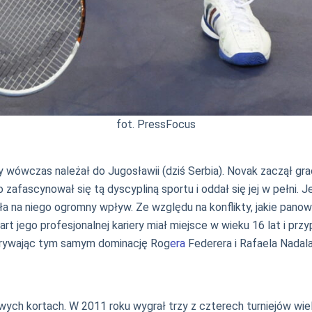
fot. PressFocus
 wówczas należał do Jugosławii (dziś Serbia). Novak zaczął grać 
 zafascynował się tą dyscypliną sportu i oddał się jej w pełni. 
iała na niego ogromny wpływ. Ze względu na konflikty, jakie pano
tart jego profesjonalnej kariery miał miejsce w wieku 16 lat i pr
rzerywając tym samym dominację Rog
era
Federera i Rafaela Nadala
ch kortach. W 2011 roku wygrał trzy z czterech turniejów wiel