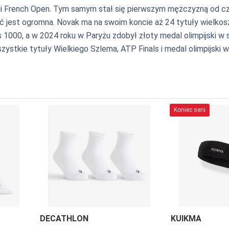
yli French Open. Tym samym stał się pierwszym mężczyzną od c
ęć jest ogromna. Novak ma na swoim koncie aż 24 tytuły wielko
1000, a w 2024 roku w Paryżu zdobył złoty medal olimpijski w 
ystkie tytuły Wielkiego Szlema, ATP Finals i medal olimpijski 
Koniec serii
DECATHLON
KUIKMA