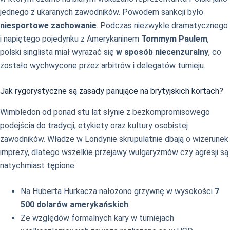
jednego z ukaranych zawodników. Powodem sankcji było
niesportowe zachowanie
. Podczas niezwykle dramatycznego
i napiętego pojedynku z Amerykaninem
Tommym Paulem
,
polski singlista miał wyrażać się
w sposób niecenzuralny
, co
zostało wychwycone przez arbitrów i delegatów turnieju.
Jak rygorystyczne są zasady panujące na brytyjskich kortach?
Wimbledon od ponad stu lat słynie z bezkompromisowego
podejścia do tradycji, etykiety oraz kultury osobistej
zawodników. Władze w Londynie skrupulatnie dbają o wizerunek
imprezy, dlatego wszelkie przejawy wulgaryzmów czy agresji są
natychmiast tępione:
Na Huberta Hurkacza nałożono grzywnę w wysokości
7
500 dolarów amerykańskich
.
Ze względów formalnych kary w turniejach