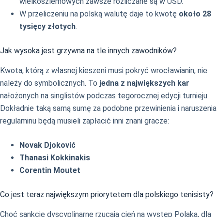
wielkoszlemowych zawsze rozliczane są w USD.
W przeliczeniu na polską walutę daje to kwotę
około 28
tysięcy złotych
.
Jak wysoka jest grzywna na tle innych zawodników?
Kwota, którą z własnej kieszeni musi pokryć wrocławianin, nie
należy do symbolicznych. To
jedna z największych kar
nałożonych na singlistów podczas tegorocznej edycji turnieju.
Dokładnie taką samą sumę za podobne przewinienia i naruszenia
regulaminu będą musieli zapłacić inni znani gracze:
Novak Djoković
Thanasi Kokkinakis
Corentin Moutet
Co jest teraz największym priorytetem dla polskiego tenisisty?
Choć sankcje dyscyplinarne rzucają cień na występ Polaka, dla