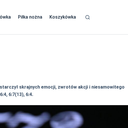
kówka
Piłka nożna
Koszykówka
starczył skrajnych emocji, zwrotów akcji i niesamowitego
:4, 6:7(13), 6:4.