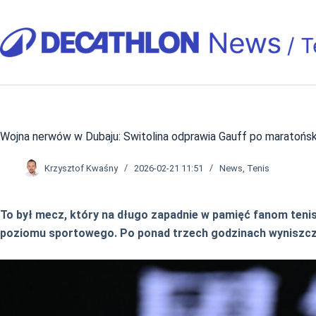
Przejdź
do
treści
Wojna nerwów w Dubaju: Switolina odprawia Gauff po maratoński
Krzysztof Kwaśny
2026-02-21 11:51
News
,
Tenis
To był mecz, który na długo zapadnie w pamięć fanom tenis
poziomu sportowego. Po ponad trzech godzinach wyniszczaj