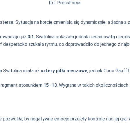
fot. PressFocus
terze. Sytuacja na korcie zmieniała się dynamicznie, a żadna 
prowadząc już
3:1
. Switolina pokazała jednak niesamowitą cierpli
f desperacko szukała rytmu, co doprowadziło do jednego z najba
a Switolina miała aż
cztery piłki meczowe
, jednak Coco Gauff 
 fragment stosunkiem
15–13
. Wygrana w takich okolicznościach 
 pozwoliła, by negatywne emocje przejęły kontrolę nad jej grą.