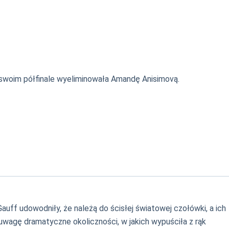
 swoim półfinale wyeliminowała Amandę Anisimovą.
auff udowodniły, że należą do ścisłej światowej czołówki, a ich
uwagę dramatyczne okoliczności, w jakich wypuściła z rąk