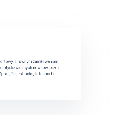
 sportowy, z równym zamiłowaniem
– od błyskawicznych newsów, przez
ort, To jest boks, Infosport i