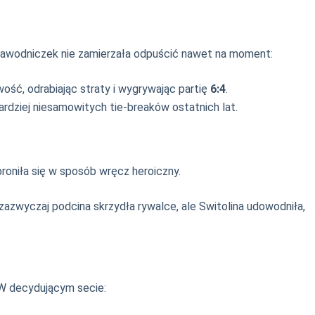
z zawodniczek nie zamierzała odpuścić nawet na moment:
wość, odrabiając straty i wygrywając partię
6:4
.
rdziej niesamowitych tie-breaków ostatnich lat.
broniła się w sposób wręcz heroiczny.
zazwyczaj podcina skrzydła rywalce, ale Switolina udowodniła,
 W decydującym secie: