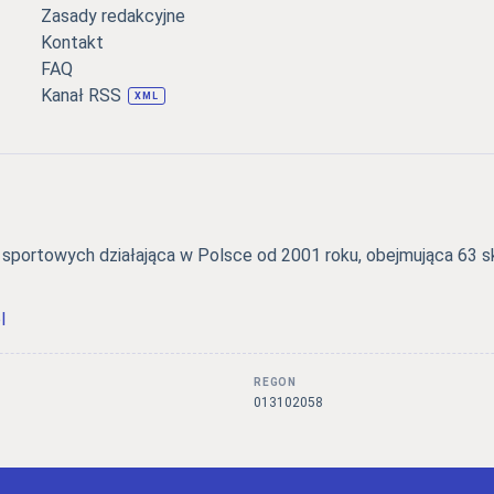
Zasady redakcyjne
Kontakt
FAQ
Kanał RSS
XML
portowych działająca w Polsce od 2001 roku, obejmująca 63 skl
l
REGON
3
013102058