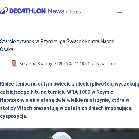
Przejdź
do
treści
Starcie tytanek w Rzymie: Iga Świątek kontra Naomi
Osaka
Krzysztof Kwaśny
2026-05-11 10:54
News
,
Tenis
Kibice tenisa na całym świecie z niecierpliwością wyczekują
dzisiejszego hitu na turnieju WTA 1000 w Rzymie.
Naprzeciw siebie staną dwie wielkie mistrzynie, które w
stolicy Włoch prezentują w ostatnich dniach imponującą
dyspozycję.