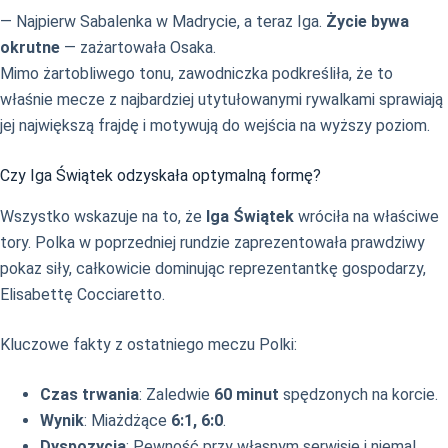
— Najpierw Sabalenka w Madrycie, a teraz Iga.
Życie bywa
okrutne
— zażartowała Osaka.
Mimo żartobliwego tonu, zawodniczka podkreśliła, że to
właśnie mecze z najbardziej utytułowanymi rywalkami sprawiają
jej największą frajdę i motywują do wejścia na wyższy poziom.
Czy Iga Świątek odzyskała optymalną formę?
Wszystko wskazuje na to, że
Iga Świątek
wróciła na właściwe
tory. Polka w poprzedniej rundzie zaprezentowała prawdziwy
pokaz siły, całkowicie dominując reprezentantkę gospodarzy,
Elisabettę Cocciaretto.
Kluczowe fakty z ostatniego meczu Polki:
Czas trwania
: Zaledwie
60 minut
spędzonych na korcie.
Wynik
: Miażdżące
6:1, 6:0
.
Dyspozycja
: Pewność przy własnym serwisie i niemal