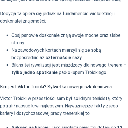
Decyzja ta opiera się jednak na fundamencie wieloletniej i
doskonałej znajomości:
Obaj panowie doskonale znają swoje mocne oraz słabe
strony.
Na zawodowych kortach mierzyli się ze sobą
bezpośrednio aż
czternaście razy
.
Bilans tej rywalizacji jest miażdżący dla nowego trenera –
tylko jedno spotkanie
padło łupem Troickiego.
Kim jest Viktor Troicki? Sylwetka nowego szkoleniowca
Viktor Troicki w przeszłości sam był solidnym tenisistą, który
potrafił napsuć krwi najlepszym. Najważniejsze fakty z jego
kariery i dotychczasowej pracy trenerskiej to:
Sukces na korcie:
Jako singlista najwyżej dotarł do
12.