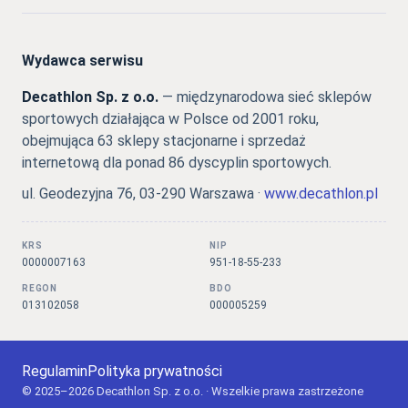
Wydawca serwisu
Decathlon Sp. z o.o.
— międzynarodowa sieć sklepów
sportowych działająca w Polsce od 2001 roku,
obejmująca 63 sklepy stacjonarne i sprzedaż
internetową dla ponad 86 dyscyplin sportowych.
ul. Geodezyjna 76, 03-290 Warszawa ·
www.decathlon.pl
KRS
NIP
0000007163
951-18-55-233
REGON
BDO
013102058
000005259
Regulamin
Polityka prywatności
© 2025–2026 Decathlon Sp. z o.o. · Wszelkie prawa zastrzeżone