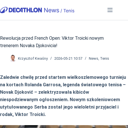
Przejdź
do
treści
Rewolucja przed French Open: Viktor Troicki nowym
trenerem Novaka Djokovicia!
Krzysztof Kwaśny
2026-05-21 10:57
News
,
Tenis
Zaledwie chwilę przed startem wielkoszlemowego turnieju
na kortach Rolanda Garrosa, legenda światowego tenisa –
Novak Djoković – zelektryzowała kibiców
niespodziewanym ogłoszeniem. Nowym szkoleniowcem
utytułowanego Serba został jego wieloletni przyjaciel i
rodak, Viktor Troicki.