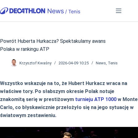
Przejdź
do
treści
Powrót Huberta Hurkacza? Spektakularny awans
Polaka w rankingu ATP
Krzysztof Kwaśny
2026-04-09 10:25
News
,
Tenis
Wszystko wskazuje na to, że Hubert Hurkacz wraca na
właściwe tory. Po słabszym okresie Polak notuje
znakomitą serię w prestiżowym
turnieju ATP 1000
w Monte
Carlo, co błyskawicznie przełożyło się na jego sytuację w
światowym zestawieniu.