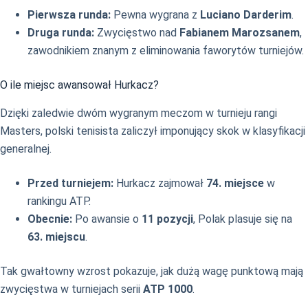
Pierwsza runda:
Pewna wygrana z
Luciano Darderim
.
Druga runda:
Zwycięstwo nad
Fabianem Marozsanem
,
zawodnikiem znanym z eliminowania faworytów turniejów.
O ile miejsc awansował Hurkacz?
Dzięki zaledwie dwóm wygranym meczom w turnieju rangi
Masters, polski tenisista zaliczył imponujący skok w klasyfikacji
generalnej.
Przed turniejem:
Hurkacz zajmował
74. miejsce
w
rankingu ATP.
Obecnie:
Po awansie o
11 pozycji
, Polak plasuje się na
63. miejscu
.
Tak gwałtowny wzrost pokazuje, jak dużą wagę punktową mają
zwycięstwa w turniejach serii
ATP 1000
.