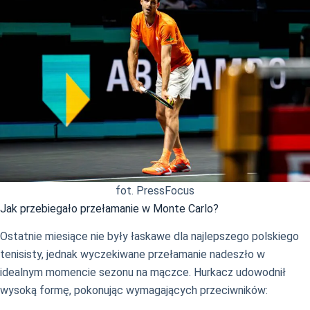
fot. PressFocus
Jak przebiegało przełamanie w Monte Carlo?
Ostatnie miesiące nie były łaskawe dla najlepszego polskiego
tenisisty, jednak wyczekiwane przełamanie nadeszło w
idealnym momencie sezonu na mączce. Hurkacz udowodnił
wysoką formę, pokonując wymagających przeciwników: