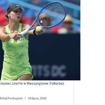
i koniec Linette w Waszyngtonie. Polka bez
s
ichał Pochopień
28 lipca, 2026