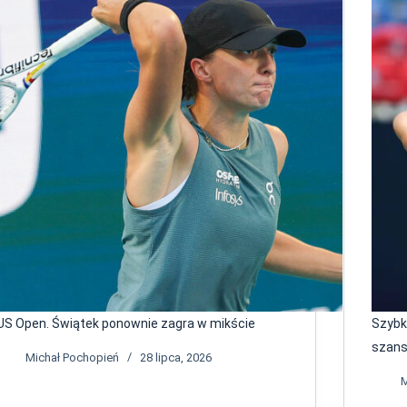
US Open. Świątek ponownie zagra w mikście
Szybk
szan
Michał Pochopień
28 lipca, 2026
M