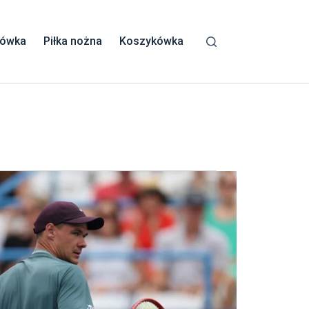
kówka
Piłka nożna
Koszykówka