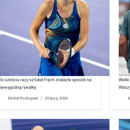
Do sześciu razy sztuka! Fręch znalazła sposób na
Wielk
niewygodną rywalkę
Waszy
Michał Pochopień
29 lipca, 2026
M