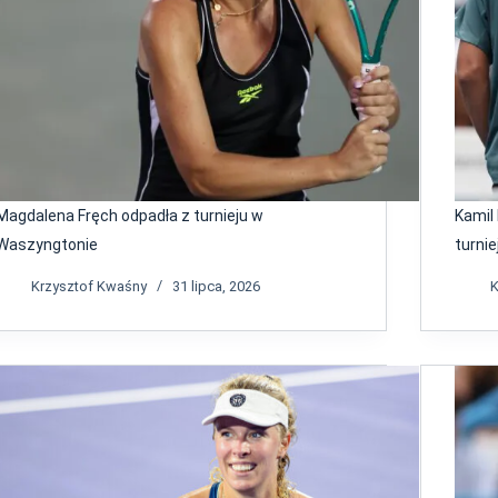
Magdalena Fręch odpadła z turnieju w
Kamil
Waszyngtonie
turni
Krzysztof Kwaśny
31 lipca, 2026
K