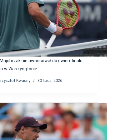
 Majchrzak nie awansował do ćwierćfinału
eju w Waszyngtonie
rzysztof Kwaśny
30 lipca, 2026