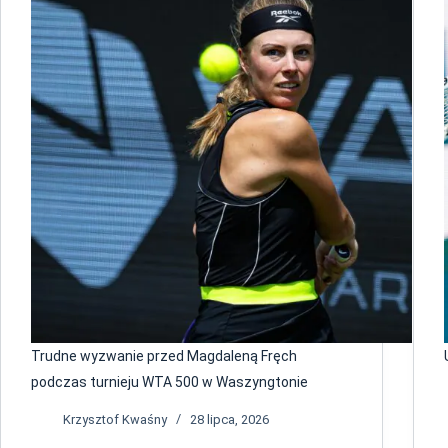
Trudne wyzwanie przed Magdaleną Fręch
podczas turnieju WTA 500 w Waszyngtonie
Krzysztof Kwaśny
28 lipca, 2026