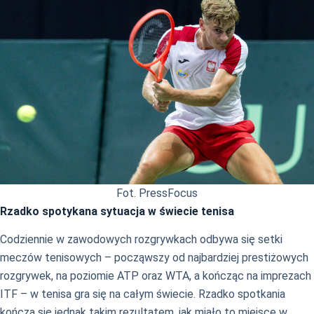
Fot. PressFocus
Rzadko spotykana sytuacja w świecie tenisa
Codziennie w zawodowych rozgrywkach odbywa się setki
meczów tenisowych – począwszy od najbardziej prestiżowych
rozgrywek, na poziomie ATP oraz WTA, a kończąc na imprezach
ITF – w tenisa gra się na całym świecie. Rzadko spotkania
kończą się jednak takim rezultatem, jak miało to miejsce w