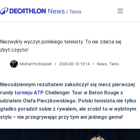
Przejdź
do
treści
Niezwykły wyczyn polskiego tenisisty. To nie zdarza się
zbyt często!
Michał Pochopień
2026-02-10 19:14
News
,
Tenis
Niecodziennym rezultatem zakończył się mecz pierwszej
rundy
turnieju ATP
Challenger Tour w Baton Rouge z
udziałem Olafa Pieczkowskiego. Polski tenisista nie tylko
gładko poradził sobie z rywalem, ale zrobił to w wybitnym
stylu – nie przegrywając przy tym ani jednego gema!