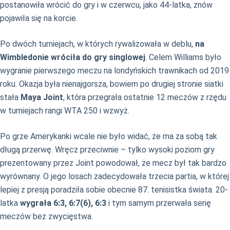
postanowiła wrócić do gry i w czerwcu, jako 44-latka, znów
pojawiła się na korcie.
Po dwóch turniejach, w których rywalizowała w deblu,
na
Wimbledonie wróciła do gry singlowej
. Celem Williams było
wygranie pierwszego meczu na londyńskich trawnikach od 2019
roku. Okazja była nienajgorsza, bowiem po drugiej stronie siatki
stała
Maya Joint
, która przegrała ostatnie 12 meczów z rzędu
w turniejach rangi WTA 250 i wzwyż.
Po grze Amerykanki wcale nie było widać, że ma za sobą tak
długą przerwę. Wręcz przeciwnie – tylko wysoki poziom gry
prezentowany przez Joint powodował, że mecz był tak bardzo
wyrównany. O jego losach zadecydowała trzecia partia, w której
lepiej z presją poradziła sobie obecnie 87. tenisistka świata. 20-
latka
wygrała 6:3, 6:7(6), 6:3
i tym samym przerwała serię
meczów bez zwycięstwa.