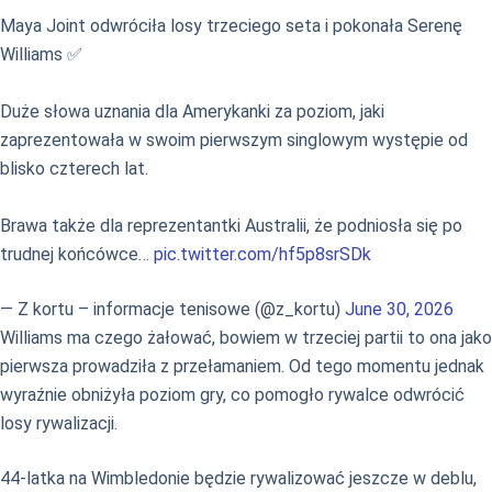
Maya Joint odwróciła losy trzeciego seta i pokonała Serenę
Williams ✅
Duże słowa uznania dla Amerykanki za poziom, jaki
zaprezentowała w swoim pierwszym singlowym występie od
blisko czterech lat.
Brawa także dla reprezentantki Australii, że podniosła się po
trudnej końcówce…
pic.twitter.com/hf5p8srSDk
— Z kortu – informacje tenisowe (@z_kortu)
June 30, 2026
Williams ma czego żałować, bowiem w trzeciej partii to ona jako
pierwsza prowadziła z przełamaniem. Od tego momentu jednak
wyraźnie obniżyła poziom gry, co pomogło rywalce odwrócić
losy rywalizacji.
44-latka na Wimbledonie będzie rywalizować jeszcze w deblu,