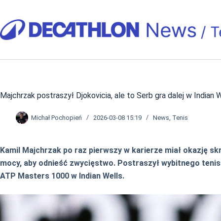
Przejdź
do
treści
Majchrzak postraszył Djokovicia, ale to Serb gra dalej w Indian 
Michał Pochopień
2026-03-08 15:19
News
,
Tenis
Kamil Majchrzak po raz pierwszy w karierze miał okazję skr
mocy, aby odnieść zwycięstwo. Postraszył wybitnego tenisi
ATP Masters 1000 w Indian Wells.