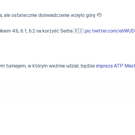
a, ale ostatecznie doświadczenie wzięło górę 🫡
iem 4:6, 6:1, 6:2 na korzyść Serba 🇷🇸
pic.twitter.com/ehWUD
m turniejem, w którym weźmie udział, będzie
impreza ATP Mast