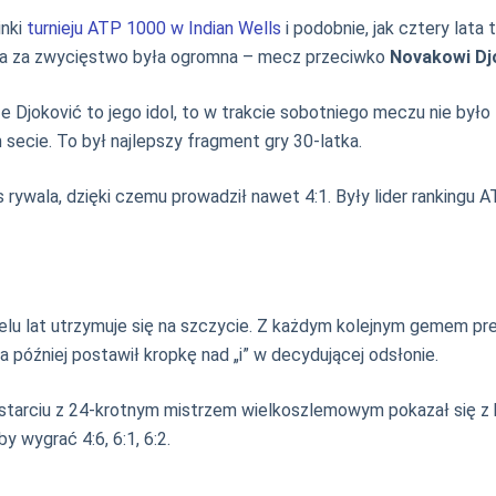
inki
turnieju ATP 1000 w Indian Wells
i podobnie, jak cztery lata
da za zwycięstwo była ogromna – mecz przeciwko
Novakowi Dj
że Djoković to jego idol, to w trakcie sobotniego meczu nie był
 secie. To był najlepszy fragment gry 30-latka.
rywala, dzięki czemu prowadził nawet 4:1. Były lider rankingu A
elu lat utrzymuje się na szczycie. Z każdym kolejnym gemem pre
a później postawił kropkę nad „i” w decydującej odsłonie.
 starciu z 24-krotnym mistrzem wielkoszlemowym pokazał się z b
 wygrać 4:6, 6:1, 6:2.