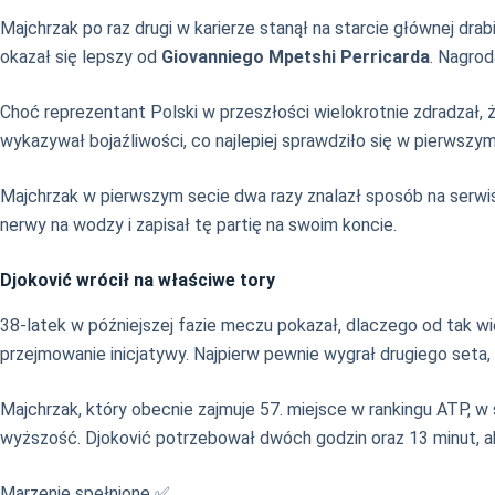
Majchrzak po raz drugi w karierze stanął na starcie głównej drab
okazał się lepszy od
Giovanniego Mpetshi Perricarda
. Nagro
Choć reprezentant Polski w przeszłości wielokrotnie zdradzał, 
wykazywał bojaźliwości, co najlepiej sprawdziło się w pierwszym
Majchrzak w pierwszym secie dwa razy znalazł sposób na serwis 
nerwy na wodzy i zapisał tę partię na swoim koncie.
Djoković wrócił na właściwe tory
38-latek w późniejszej fazie meczu pokazał, dlaczego od tak wi
przejmowanie inicjatywy. Najpierw pewnie wygrał drugiego seta, 
Majchrzak, który obecnie zajmuje 57. miejsce w rankingu ATP, w
wyższość. Djoković potrzebował dwóch godzin oraz 13 minut, aby
Marzenie spełnione ✅