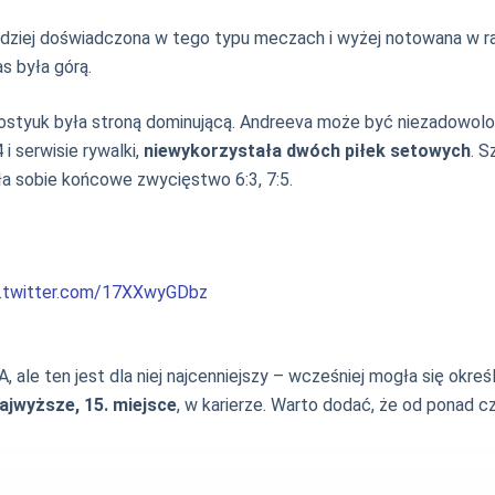
ardziej doświadczona w tego typu meczach i wyżej notowana w r
s była górą.
styuk była stroną dominującą. Andreeva może być niezadowolona 
i serwisie rywalki,
niewykorzystała dwóch piłek setowych
. S
ła sobie końcowe zwycięstwo 6:3, 7:5.
c.twitter.com/17XXwyGDbz
A, ale ten jest dla niej najcenniejszy – wcześniej mogła się okr
jwyższe, 15. miejsce
, w karierze. Warto dodać, że od ponad cz