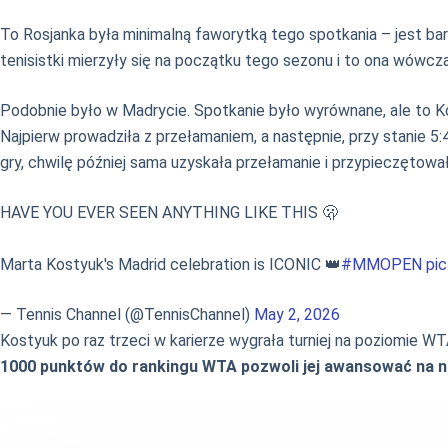
To Rosjanka była minimalną faworytką tego spotkania – jest b
tenisistki mierzyły się na początku tego sezonu i to ona wówcza
Podobnie było w Madrycie. Spotkanie było wyrównane, ale to Ko
Najpierw prowadziła z przełamaniem, a następnie, przy stanie 5:4 
gry, chwilę później sama uzyskała przełamanie i przypieczętowa
HAVE YOU EVER SEEN ANYTHING LIKE THIS 🫢
Marta Kostyuk's Madrid celebration is ICONIC 👑
#MMOPEN
pi
— Tennis Channel (@TennisChannel)
May 2, 2026
Kostyuk po raz trzeci w karierze wygrała turniej na poziomie WT
1000 punktów do rankingu WTA pozwoli jej awansować na na