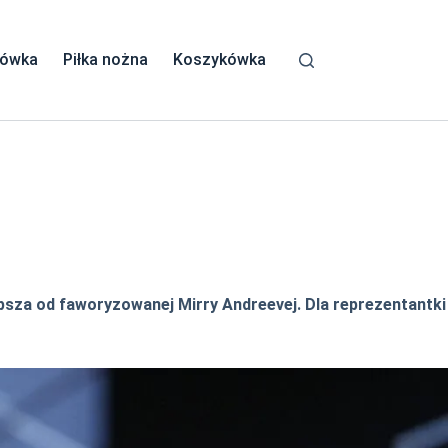
kówka
Piłka nożna
Koszykówka
epsza od faworyzowanej Mirry Andreevej. Dla reprezentantki