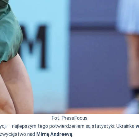
Fot. PressFocus
cji – najlepszym tego potwierdzeniem są statystyki: Ukrainka
w
e zwycięstwo nad
Mirrą Andreevą
.