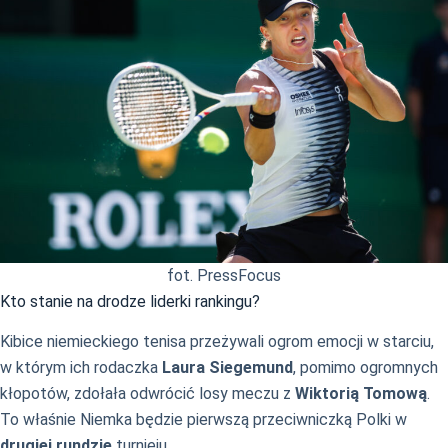
fot. PressFocus
Kto stanie na drodze liderki rankingu?
Kibice niemieckiego tenisa przeżywali ogrom emocji w starciu,
w którym ich rodaczka
Laura Siegemund
, pomimo ogromnych
kłopotów, zdołała odwrócić losy meczu z
Wiktorią Tomową
.
To właśnie Niemka będzie pierwszą przeciwniczką Polki w
drugiej rundzie
turnieju.