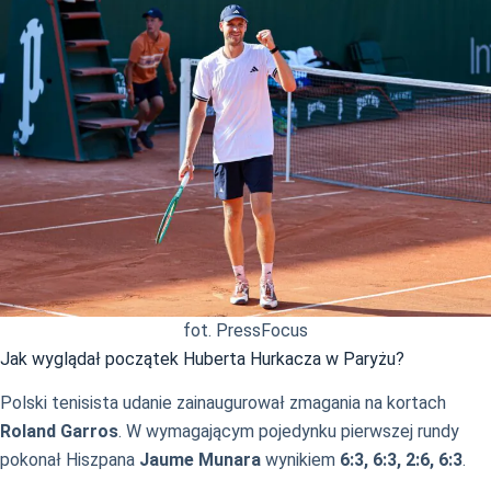
fot. PressFocus
Jak wyglądał początek Huberta Hurkacza w Paryżu?
Polski tenisista udanie zainaugurował zmagania na kortach
Roland Garros
. W wymagającym pojedynku pierwszej rundy
pokonał Hiszpana
Jaume Munara
wynikiem
6:3, 6:3, 2:6, 6:3
.