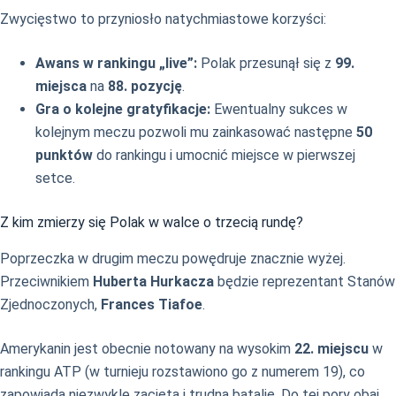
Zwycięstwo to przyniosło natychmiastowe korzyści:
Awans w rankingu „live”:
Polak przesunął się z
99.
miejsca
na
88. pozycję
.
Gra o kolejne gratyfikacje:
Ewentualny sukces w
kolejnym meczu pozwoli mu zainkasować następne
50
punktów
do rankingu i umocnić miejsce w pierwszej
setce.
Z kim zmierzy się Polak w walce o trzecią rundę?
Poprzeczka w drugim meczu powędruje znacznie wyżej.
Przeciwnikiem
Huberta Hurkacza
będzie reprezentant Stanów
Zjednoczonych,
Frances Tiafoe
.
Amerykanin jest obecnie notowany na wysokim
22. miejscu
w
rankingu ATP (w turnieju rozstawiono go z numerem 19), co
zapowiada niezwykle zaciętą i trudną batalię. Do tej pory obaj