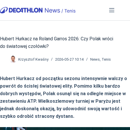
Przejdź
do
treści
Hubert Hurkacz na Roland Garros 2026: Czy Polak wróci
do światowej czołówki?
Krzysztof Kwaśny
2026-05-27 10:14
News
,
Tenis
Hubert Hurkacz od początku sezonu intensywnie walczy o
powrót do ścisłej światowej elity. Pomimo kilku bardzo
dobrych występów, Polak osunął się na odległe miejsce w
zestawieniu ATP. Wielkoszlemowy turniej w Paryżu jest
jednak doskonałą okazją, by udowodnić swoją wartość i
szybko odrobić stracony dystans.