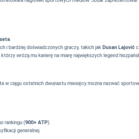
ominowała nagłówki sportowych mediów. Jodar zaprezentował
 seta
.
h i bardziej doświadczonych graczy, takich jak
Dusan Lajović
c
 którzy wróżą mu karierę na miarę największych legend hiszpańsk
iata w ciągu ostatnich dwunastu miesięcy można nazwać sporto
 rankingu (
900+ ATP
).
yfikacji generalnej.