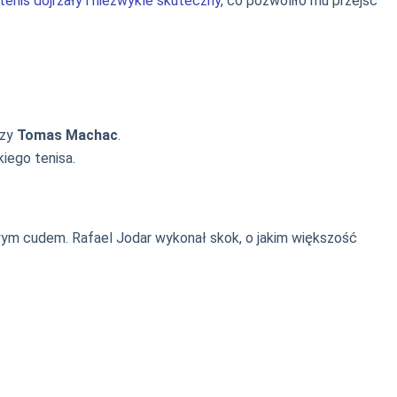
tenis dojrzały i niezwykle skuteczny
, co pozwoliło mu przejść
zy
Tomas Machac
.
iego tenisa.
wym cudem. Rafael Jodar wykonał skok, o jakim większość