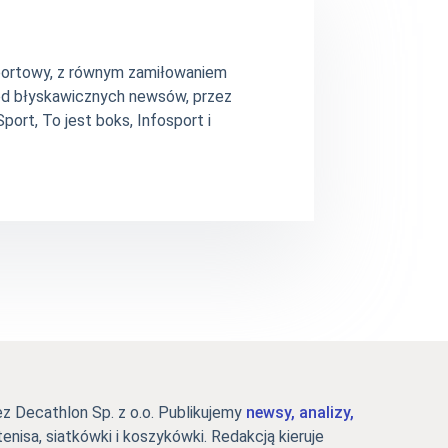
 sportowy, z równym zamiłowaniem
– od błyskawicznych newsów, przez
ort, To jest boks, Infosport i
 Decathlon Sp. z o.o. Publikujemy
newsy, analizy,
tenisa, siatkówki i koszykówki. Redakcją kieruje