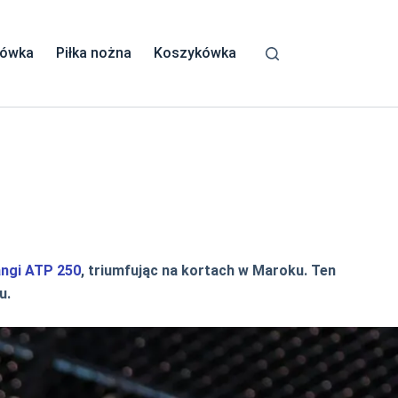
kówka
Piłka nożna
Koszykówka
angi ATP 250
, triumfując na kortach w Maroku. Ten
u.