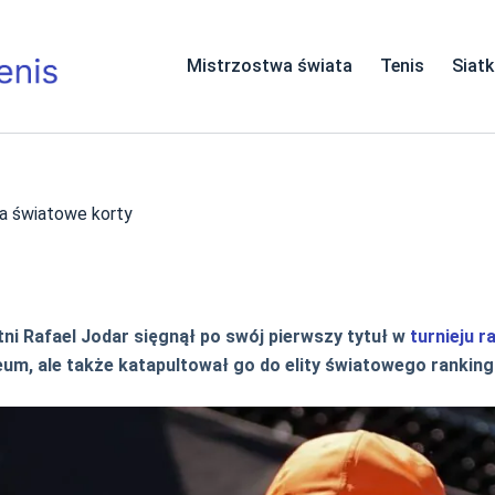
Mistrzostwa świata
Tenis
Siat
ja światowe korty
tni Rafael Jodar sięgnął po swój pierwszy tytuł w
turnieju r
eum, ale także katapultował go do elity światowego ranking