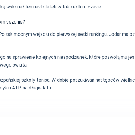
aką wykonał ten nastolatek w tak krótkim czasie.
ym sezonie?
a. Po tak mocnym wejściu do pierwszej setki rankingu, Jodar ma 
ać go na sprawienie kolejnych niespodzianek, które pozwolą mu 
owego świata.
szpańskiej szkoły tenisa. W dobie poszukiwań następców wielkic
cyklu ATP na długie lata.