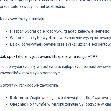
Postawa młodego Hiszpana podczas turnieju w
Marrakeszu
zd
przez całe zawody niemal bezbłędnie.
Kluczowe fakty z turnieju:
Hiszpan wygrał całe rozgrywki,
tracąc zaledwie jednego
W drodze po tytuł wyeliminował znacznie wyżej notowanyc
Dzięki agresywnej i pewnej grze zyskał uznanie ekspertów,
Jak spektakularny jest awans Hiszpana w rankingu ATP?
To, co wydarzyło się w zestawieniu najlepszych tenisistów św
zawodników może tylko pomarzyć.
Statystyki rankingowe zawodnika:
Rok temu:
Znajdował się poza dziewiątą setką światowego
Obecnie:
Po triumfie w Maroku zajmuje
57. pozycję
w klas