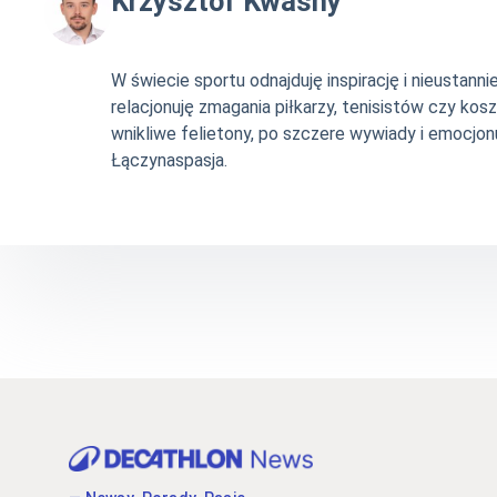
Krzysztof Kwaśny
W świecie sportu odnajduję inspirację i nieustan
relacjonuję zmagania piłkarzy, tenisistów czy ko
wnikliwe felietony, po szczere wywiady i emocjonu
Łączynaspasja.