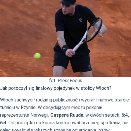
fot. PressFocus
Jak potoczył się finałowy pojedynek w stolicy Włoch?
Włoch zachwycił rodzimą publiczność i wygrał finałowe starcie
turnieju w Rzymie. W decydującym meczu pokonał
reprezentanta Norwegii,
Caspera Ruuda
, w dwóch setach:
6:4,
6:4
. Od początku do końca kontrolował przebieg spotkania, nie
dając rywalowi większych szans na odwrócenie losów