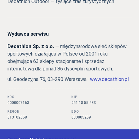
Decathlon Outdoor — tysiące tras turystycznych
Wydawca serwisu
Decathlon Sp. z o.o.
— międzynarodowa sieć sklepów
sportowych działająca w Polsce od 2001 roku,
obejmująca 63 sklepy stacjonarne i sprzedaż
internetową dla ponad 86 dyscyplin sportowych.
ul. Geodezyjna 76, 03-290 Warszawa ·
www.decathlon.pl
KRS
NIP
0000007163
951-18-55-233
REGON
BDO
013102058
000005259