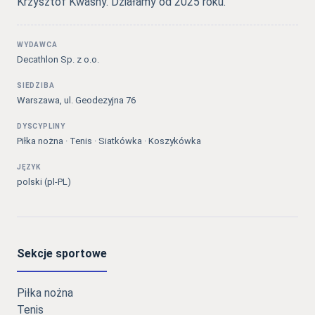
Krzysztof Kwaśny. Działamy od 2025 roku.
WYDAWCA
Decathlon Sp. z o.o.
SIEDZIBA
Warszawa, ul. Geodezyjna 76
DYSCYPLINY
Piłka nożna · Tenis · Siatkówka · Koszykówka
JĘZYK
polski (pl-PL)
Sekcje sportowe
Piłka nożna
Tenis