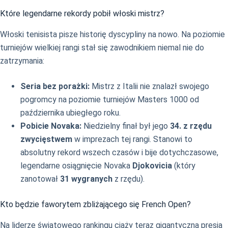
Które legendarne rekordy pobił włoski mistrz?
Włoski tenisista pisze historię dyscypliny na nowo. Na poziomie
turniejów wielkiej rangi stał się zawodnikiem niemal nie do
zatrzymania:
Seria bez porażki:
Mistrz z Italii nie znalazł swojego
pogromcy na poziomie turniejów Masters 1000 od
października ubiegłego roku.
Pobicie Novaka:
Niedzielny finał był jego
34. z rzędu
zwycięstwem
w imprezach tej rangi. Stanowi to
absolutny rekord wszech czasów i bije dotychczasowe,
legendarne osiągnięcie Novaka
Djokovicia
(który
zanotował
31 wygranych
z rzędu).
Kto będzie faworytem zbliżającego się French Open?
Na liderze światowego rankingu ciąży teraz gigantyczna presja