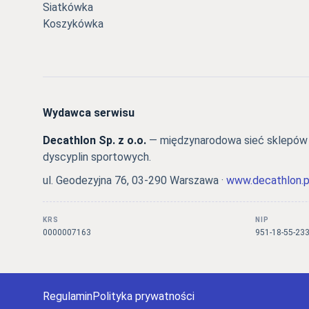
Siatkówka
Koszykówka
Wydawca serwisu
Decathlon Sp. z o.o.
— międzynarodowa sieć sklepów s
dyscyplin sportowych.
ul. Geodezyjna 76, 03-290 Warszawa ·
www.decathlon.p
KRS
NIP
0000007163
951-18-55-23
Regulamin
Polityka prywatności