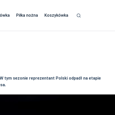
kówka
Piłka nożna
Koszykówka
 W tym sezonie reprezentant Polski odpadł na etapie
isa.