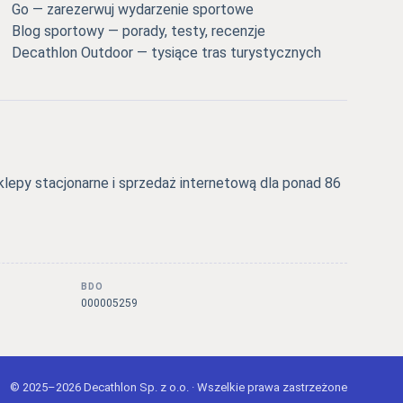
Go — zarezerwuj wydarzenie sportowe
Blog sportowy — porady, testy, recenzje
Decathlon Outdoor — tysiące tras turystycznych
epy stacjonarne i sprzedaż internetową dla ponad 86
BDO
000005259
© 2025–2026 Decathlon Sp. z o.o. · Wszelkie prawa zastrzeżone