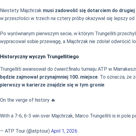
Niestety Majchrzak
musi zadowolić się dotarciem do drugiej
w przeszłości w trzech na cztery próby okazywał się lepszy od
Po wyrównanym pierwszym secie, w którym Trungelliti przechylił
wypracował sobie przewagę, a Majchrzak nie zdołał odwrócić los
Historyczny wyczyn Trungellitiego
Trungelliti awansował do ćwierćfinału turnieju ATP w Marrakesz
będzie zajmował przynajmniej 100. miejsce
. To oznacza, że z
pierwszy w karierze znajdzie się w tym gronie
.
On the verge of history 🔥
With a 7-6, 6-3 win over Majchrzak, Marco Trungelliti is in pole
— ATP Tour (@atptour)
April 1, 2026