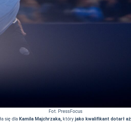
Fot. PressFocus
a się dla
Kamila Majchrzaka,
który
jako kwalifikant dotarł aż