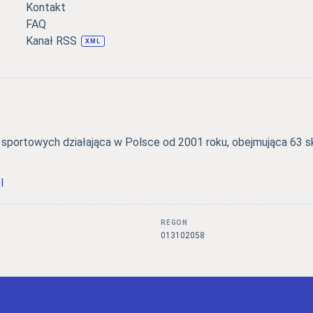
Kontakt
FAQ
Kanał RSS
XML
portowych działająca w Polsce od 2001 roku, obejmująca 63 skl
l
REGON
3
013102058