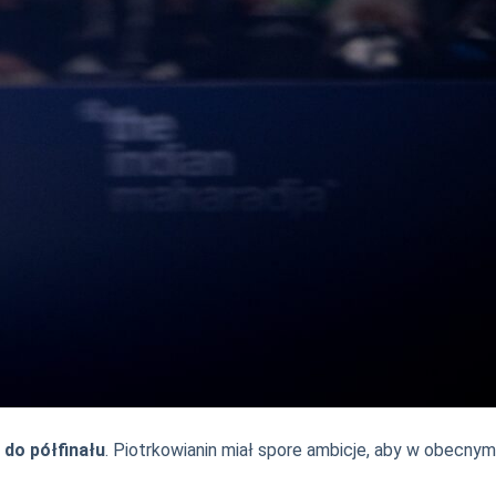
 do półfinału
. Piotrkowianin miał spore ambicje, aby w obecnym