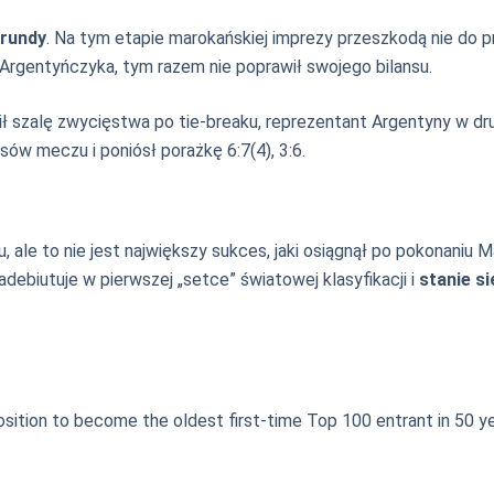
 rundy
. Na tym etapie marokańskiej imprezy przeszkodą nie do pr
 Argentyńczyka, tym razem nie poprawił swojego bilansu.
 szalę zwycięstwa po tie-breaku, reprezentant Argentyny w drug
ów meczu i poniósł porażkę 6:7(4), 3:6.
u, ale to nie jest największy sukces, jaki osiągnął po pokonani
adebiutuje w pierwszej „setce” światowej klasyfikacji i
stanie s
 position to become the oldest first-time Top 100 entrant in 50 y