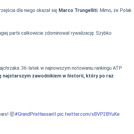
zejścia dla niego okazał się
Marco Trungelliti
. Mimo, że Polak
iej partii całkowicie zdominował rywalizację. Szybko
u Majchrzaka. 36-latek w najnowszym notowaniu rankingu ATP
ię najstarszym zawodnikiem w historii, który po raz
ears! 🤯
#GrandPrixHassanII
pic.twitter.com/sBVP2BYuKe