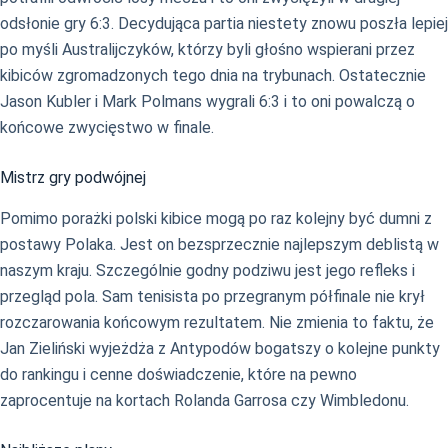
odsłonie gry 6:3. Decydująca partia niestety znowu poszła lepiej
po myśli Australijczyków, którzy byli głośno wspierani przez
kibiców zgromadzonych tego dnia na trybunach. Ostatecznie
Jason Kubler i Mark Polmans wygrali 6:3 i to oni powalczą o
końcowe zwycięstwo w finale.
Mistrz gry podwójnej
Pomimo porażki polski kibice mogą po raz kolejny być dumni z
postawy Polaka. Jest on bezsprzecznie najlepszym deblistą w
naszym kraju. Szczególnie godny podziwu jest jego refleks i
przegląd pola. Sam tenisista po przegranym półfinale nie krył
rozczarowania końcowym rezultatem. Nie zmienia to faktu, że
Jan Zieliński wyjeżdża z Antypodów bogatszy o kolejne punkty
do rankingu i cenne doświadczenie, które na pewno
zaprocentuje na kortach Rolanda Garrosa czy Wimbledonu.