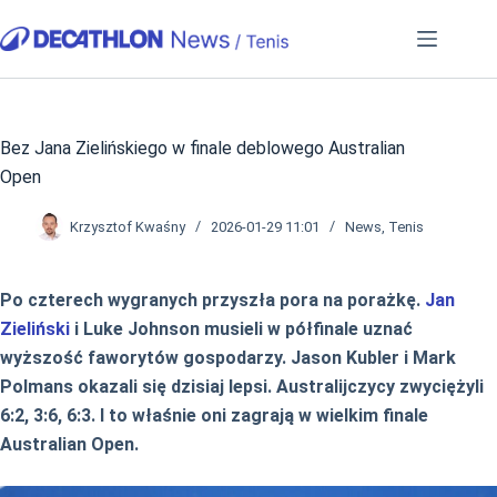
Przejdź
do
treści
Bez Jana Zielińskiego w finale deblowego Australian
Open
Krzysztof Kwaśny
2026-01-29 11:01
News
,
Tenis
Po czterech wygranych przyszła pora na porażkę.
Jan
Zieliński
i Luke Johnson musieli w półfinale uznać
wyższość faworytów gospodarzy. Jason Kubler i Mark
Polmans okazali się dzisiaj lepsi. Australijczycy zwyciężyli
6:2, 3:6, 6:3. I to właśnie oni zagrają w wielkim finale
Australian Open.