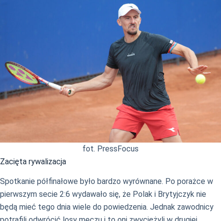
fot. PressFocus
Zacięta rywalizacja
Spotkanie półfinałowe było bardzo wyrównane. Po porażce w
pierwszym secie 2:6 wydawało się, że Polak i Brytyjczyk nie
będą mieć tego dnia wiele do powiedzenia. Jednak zawodnicy
potrafili odwrócić losy meczu i to oni zwyciężyli w drugiej