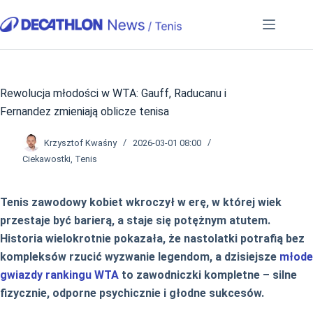
Przejdź
do
treści
Rewolucja młodości w WTA: Gauff, Raducanu i
Fernandez zmieniają oblicze tenisa
Krzysztof Kwaśny
2026-03-01 08:00
Ciekawostki
,
Tenis
Tenis zawodowy kobiet wkroczył w erę, w której wiek
przestaje być barierą, a staje się potężnym atutem.
Historia wielokrotnie pokazała, że nastolatki potrafią bez
kompleksów rzucić wyzwanie legendom, a dzisiejsze
młode
gwiazdy rankingu WTA
to zawodniczki kompletne – silne
fizycznie, odporne psychicznie i głodne sukcesów.