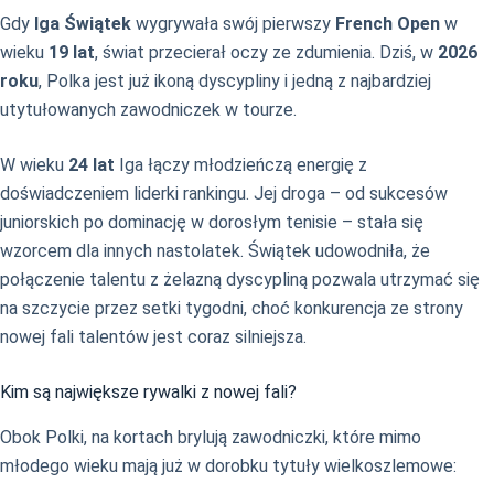
Gdy
Iga Świątek
wygrywała swój pierwszy
French Open
w
wieku
19 lat
, świat przecierał oczy ze zdumienia. Dziś, w
2026
roku
, Polka jest już ikoną dyscypliny i jedną z najbardziej
utytułowanych zawodniczek w tourze.
W wieku
24 lat
Iga łączy młodzieńczą energię z
doświadczeniem liderki rankingu. Jej droga – od sukcesów
juniorskich po dominację w dorosłym tenisie – stała się
wzorcem dla innych nastolatek. Świątek udowodniła, że
połączenie talentu z żelazną dyscypliną pozwala utrzymać się
na szczycie przez setki tygodni, choć konkurencja ze strony
nowej fali talentów jest coraz silniejsza.
Kim są największe rywalki z nowej fali?
Obok Polki, na kortach brylują zawodniczki, które mimo
młodego wieku mają już w dorobku tytuły wielkoszlemowe: