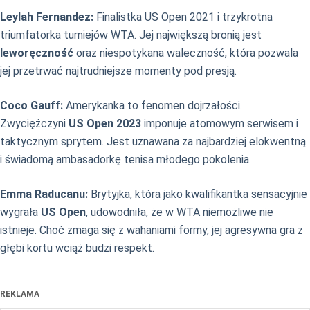
Leylah Fernandez:
Finalistka US Open 2021 i trzykrotna
triumfatorka turniejów WTA. Jej największą bronią jest
leworęczność
oraz niespotykana waleczność, która pozwala
jej przetrwać najtrudniejsze momenty pod presją.
Coco Gauff:
Amerykanka to fenomen dojrzałości.
Zwyciężczyni
US Open 2023
imponuje atomowym serwisem i
taktycznym sprytem. Jest uznawana za najbardziej elokwentną
i świadomą ambasadorkę tenisa młodego pokolenia.
Emma Raducanu:
Brytyjka, która jako kwalifikantka sensacyjnie
wygrała
US Open
, udowodniła, że w WTA niemożliwe nie
istnieje. Choć zmaga się z wahaniami formy, jej agresywna gra z
głębi kortu wciąż budzi respekt.
REKLAMA