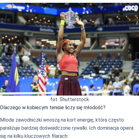
fot. Shutterstock
Dlaczego w kobiecym tenisie liczy się młodość?
Młode zawodniczki wnoszą na kort energię, która często
paraliżuje bardziej doświadczone rywalki. Ich dominacja opiera
się na kilku kluczowych filarach: