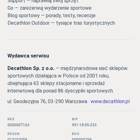
Support — naprawiaj swój sprzęt
Go — zarezerwuj wydarzenie sportowe
Blog sportowy — porady, testy, recenzje
Decathlon Outdoor — tysiące tras turystycznych
Wydawca serwisu
Decathlon Sp. z o.o.
— międzynarodowa sieć sklepów
sportowych działająca w Polsce od 2001 roku,
obejmująca 63 sklepy stacjonarne i sprzedaż
internetową dla ponad 86 dyscyplin sportowych.
ul. Geodezyjna 76, 03-290 Warszawa ·
www.decathlon.pl
KRS
NIP
0000007163
951-18-55-233
REGON
BDO
013102058
000005259