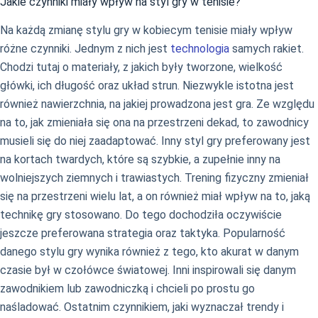
Jakie czynniki miały wpływ na styl gry w tenisie?
Na każdą zmianę stylu gry w kobiecym tenisie miały wpływ
różne czynniki. Jednym z nich jest
technologia
samych rakiet.
Chodzi tutaj o materiały, z jakich były tworzone, wielkość
główki, ich długość oraz układ strun. Niezwykle istotna jest
również nawierzchnia, na jakiej prowadzona jest gra. Ze względu
na to, jak zmieniała się ona na przestrzeni dekad, to zawodnicy
musieli się do niej zaadaptować. Inny styl gry preferowany jest
na kortach twardych, które są szybkie, a zupełnie inny na
wolniejszych ziemnych i trawiastych. Trening fizyczny zmieniał
się na przestrzeni wielu lat, a on również miał wpływ na to, jaką
technikę gry stosowano. Do tego dochodziła oczywiście
jeszcze preferowana strategia oraz taktyka. Popularność
danego stylu gry wynika również z tego, kto akurat w danym
czasie był w czołówce światowej. Inni inspirowali się danym
zawodnikiem lub zawodniczką i chcieli po prostu go
naśladować. Ostatnim czynnikiem, jaki wyznaczał trendy i