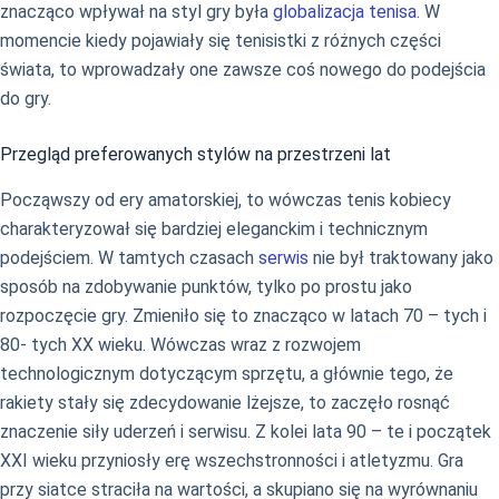
znacząco wpływał na styl gry była
globalizacja tenisa
. W
momencie kiedy pojawiały się tenisistki z różnych części
świata, to wprowadzały one zawsze coś nowego do podejścia
do gry.
Przegląd preferowanych stylów na przestrzeni lat
Począwszy od ery amatorskiej, to wówczas tenis kobiecy
charakteryzował się bardziej eleganckim i technicznym
podejściem. W tamtych czasach
serwis
nie był traktowany jako
sposób na zdobywanie punktów, tylko po prostu jako
rozpoczęcie gry. Zmieniło się to znacząco w latach 70 – tych i
80- tych XX wieku. Wówczas wraz z rozwojem
technologicznym dotyczącym sprzętu, a głównie tego, że
rakiety stały się zdecydowanie lżejsze, to zaczęło rosnąć
znaczenie siły uderzeń i serwisu. Z kolei lata 90 – te i początek
XXI wieku przyniosły erę wszechstronności i atletyzmu. Gra
przy siatce straciła na wartości, a skupiano się na wyrównaniu