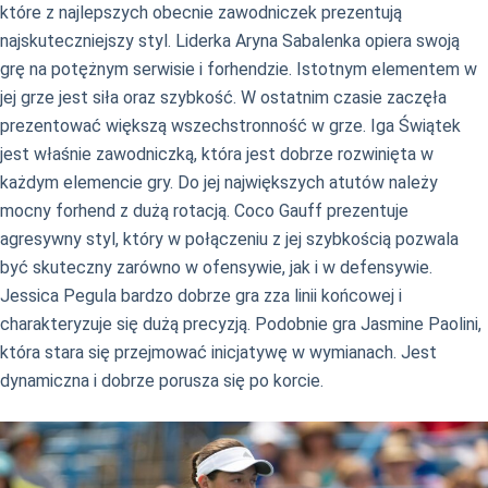
które z najlepszych obecnie zawodniczek prezentują
najskuteczniejszy styl. Liderka Aryna Sabalenka opiera swoją
grę na potężnym serwisie i forhendzie. Istotnym elementem w
jej grze jest siła oraz szybkość. W ostatnim czasie zaczęła
prezentować większą wszechstronność w grze. Iga Świątek
jest właśnie zawodniczką, która jest dobrze rozwinięta w
każdym elemencie gry. Do jej największych atutów należy
mocny forhend z dużą rotacją. Coco Gauff prezentuje
agresywny styl, który w połączeniu z jej szybkością pozwala
być skuteczny zarówno w ofensywie, jak i w defensywie.
Jessica Pegula bardzo dobrze gra zza linii końcowej i
charakteryzuje się dużą precyzją. Podobnie gra Jasmine Paolini,
która stara się przejmować inicjatywę w wymianach. Jest
dynamiczna i dobrze porusza się po korcie.