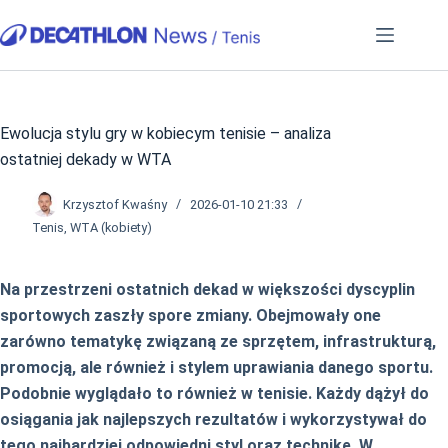
Przejdź
do
treści
Ewolucja stylu gry w kobiecym tenisie – analiza
ostatniej dekady w WTA
Krzysztof Kwaśny
2026-01-10 21:33
Tenis
,
WTA (kobiety)
Na przestrzeni ostatnich dekad w większości dyscyplin
sportowych zaszły spore zmiany. Obejmowały one
zarówno tematykę związaną ze sprzętem, infrastrukturą,
promocją, ale również i stylem uprawiania danego sportu.
Podobnie wyglądało to również w tenisie. Każdy dążył do
osiągania jak najlepszych rezultatów i wykorzystywał do
tego najbardziej odpowiedni styl oraz technikę. W