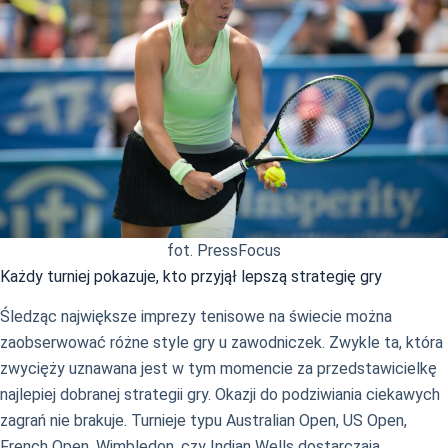
fot. PressFocus
Każdy turniej pokazuje, kto przyjął lepszą strategię gry
Śledząc największe imprezy tenisowe na świecie można
zaobserwować różne style gry u zawodniczek. Zwykle ta, która
zwycięży uznawana jest w tym momencie za przedstawicielkę
najlepiej dobranej strategii gry. Okazji do podziwiania ciekawych
zagrań nie brakuje. Turnieje typu Australian Open, US Open,
French Open, Wimbledon, czy Indian Wells dostarczają