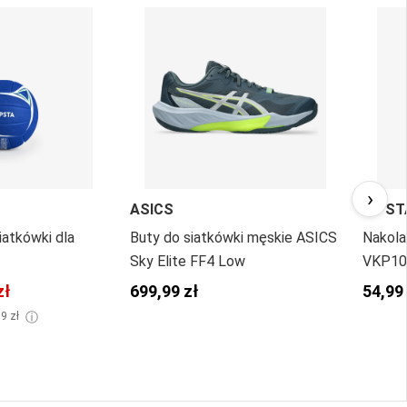
›
ASICS
KIPST
iatkówki dla
Buty do siatkówki męskie ASICS
Nakola
Sky Elite FF4 Low
VKP10
zł
699,99 zł
54,99
ⓘ
99 zł