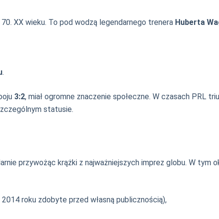
ch 70. XX wieku. To pod wodzą legendarnego trenera
Huberta Wa
u
.
boju
3:2
, miał ogromne znaczenie społeczne. W czasach PRL tr
szczególnym statusie.
arnie przywożąc krążki z najważniejszych imprez globu. W tym ok
2014 roku zdobyte przed własną publicznością),