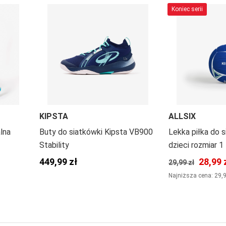
Koniec serii
KIPSTA
ALLSIX
alna
Buty do siatkówki Kipsta VB900
Lekka piłka do s
Stability
dzieci rozmiar 1
449,99 zł
28,99 
29,99 zł
Najniższa cena: 29,