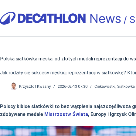
Przejdź
do
treści
Polska siatkówka męska: od złotych medali reprezentacji do 
Jak rodziły się sukcesy męskiej reprezentacji w siatkówkę? Któ
Krzysztof Kwaśny
2026-02-13 07:30
Ciekawostki
,
Siatkówka
Polscy kibice siatkówki to bez wątpienia najszczęśliwsza 
zdobywane medale
Mistrzostw Świata
, Europy i Igrzysk O