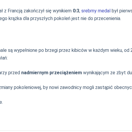
ał z Francją zakończył się wynikiem
0:3
,
srebrny medal
był pierw
go krążka dla przyszłych pokoleń jest nie do przecenienia.
hale są wypełnione po brzegi przez kibiców w każdym wieku, od 
łań:
arzy przed
nadmiernym przeciążeniem
wynikającym ze zbyt du
iany pokoleniowej, by nowi zawodnicy mogli zastąpić obecnych 
e.