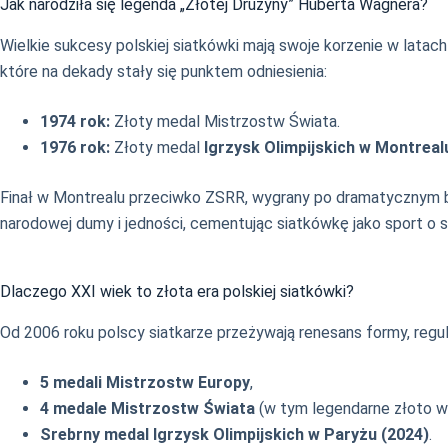
Jak narodziła się legenda „Złotej Drużyny” Huberta Wagnera?
Wielkie sukcesy polskiej siatkówki mają swoje korzenie w lata
które na dekady stały się punktem odniesienia:
1974 rok:
Złoty medal Mistrzostw Świata.
1976 rok:
Złoty medal
Igrzysk Olimpijskich w Montreal
Finał w Montrealu przeciwko ZSRR, wygrany po dramatycznym 
narodowej dumy i jedności, cementując siatkówkę jako sport o 
Dlaczego XXI wiek to złota era polskiej siatkówki?
Od 2006 roku polscy siatkarze przeżywają renesans formy, regul
5 medali Mistrzostw Europy
,
4 medale Mistrzostw Świata
(w tym legendarne złoto w 
Srebrny medal Igrzysk Olimpijskich w Paryżu (2024)
.