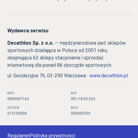
Wydawca serwisu
Decathlon Sp. z o.o.
— międzynarodowa sieć sklepów
sportowych działająca w Polsce od 2001 roku,
obejmująca 63 sklepy stacjonarne i sprzedaż
internetową dla ponad 86 dyscyplin sportowych.
ul. Geodezyjna 76, 03-290 Warszawa ·
www.decathlon.pl
KRS
NIP
0000007163
951-18-55-233
REGON
BDO
013102058
000005259
Regulamin
Polityka prywatności