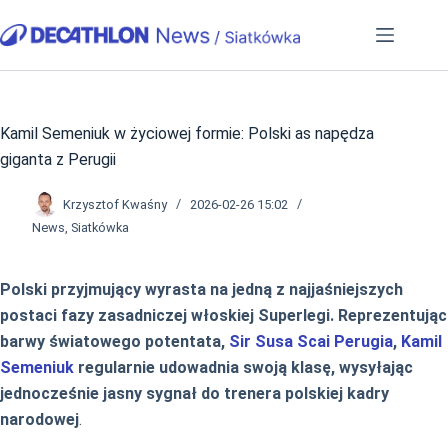
Przejdź
do
treści
Kamil Semeniuk w życiowej formie: Polski as napędza
giganta z Perugii
Krzysztof Kwaśny
2026-02-26 15:02
News
,
Siatkówka
Polski przyjmujący wyrasta na jedną z najjaśniejszych
postaci fazy zasadniczej włoskiej Superlegi. Reprezentując
barwy światowego potentata,
Sir Susa Scai Perugia
,
Kamil
Semeniuk
regularnie udowadnia swoją klasę, wysyłając
jednocześnie jasny sygnał do trenera polskiej kadry
narodowej
.