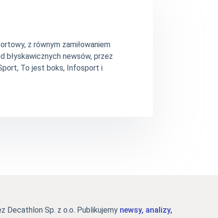
 sportowy, z równym zamiłowaniem
– od błyskawicznych newsów, przez
ort, To jest boks, Infosport i
 Decathlon Sp. z o.o. Publikujemy
newsy, analizy,