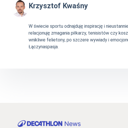
Krzysztof Kwaśny
W świecie sportu odnajduję inspirację i nieustan
relacjonuję zmagania piłkarzy, tenisistów czy ko
wnikliwe felietony, po szczere wywiady i emocjonu
Łączynaspasja.