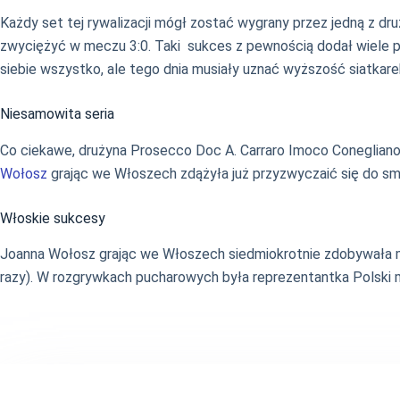
Każdy set tej rywalizacji mógł zostać wygrany przez jedną z dru
zwyciężyć w meczu 3:0. Taki sukces z pewnością dodał wiele pe
siebie wszystko, ale tego dnia musiały uznać wyższość siatkare
Niesamowita seria
Co ciekawe, drużyna Prosecco Doc A. Carraro Imoco Coneglia
Wołosz
grając we Włoszech zdążyła już przyzwyczaić się do sma
Włoskie sukcesy
Joanna Wołosz grając we Włoszech siedmiokrotnie zdobywała mi
razy). W rozgrywkach pucharowych była reprezentantka Polski 