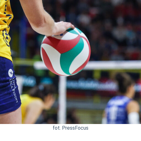
fot. PressFocus