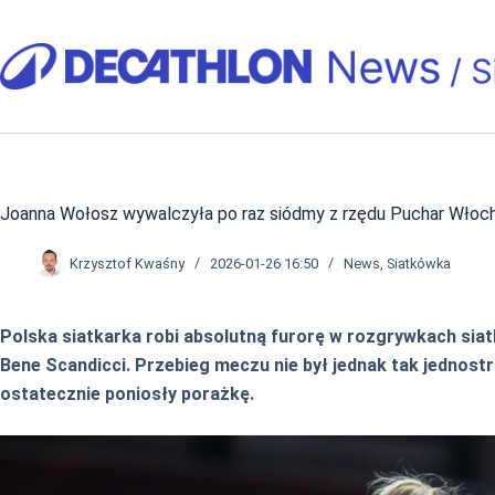
Przejdź
do
treści
Joanna Wołosz wywalczyła po raz siódmy z rzędu Puchar Włoc
Krzysztof Kwaśny
2026-01-26 16:50
News
,
Siatkówka
Polska siatkarka robi absolutną furorę w rozgrywkach sia
Bene Scandicci. Przebieg meczu nie był jednak tak jednost
ostatecznie poniosły porażkę.