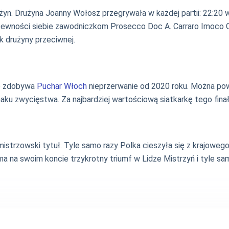
żyn. Drużyna Joanny Wołosz przegrywała w każdej partii: 22:20 w 
wności siebie zawodniczkom Prosecco Doc A. Carraro Imoco Cone
k drużyny przeciwnej.
no zdobywa
Puchar Włoch
nieprzerwanie od 2020 roku. Można powo
ku zwycięstwa. Za najbardziej wartościową siatkarkę tego fina
strzowski tytuł. Tyle samo razy Polka cieszyła się z krajoweg
ma na swoim koncie trzykrotny triumf w Lidze Mistrzyń i tyle