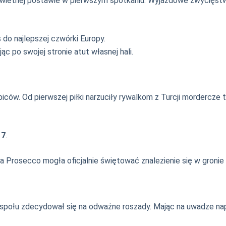
 świetnej postawie w pierwszym spotkaniu. Wyjazdowe zwycięs
o najlepszej czwórki Europy.
 po swojej stronie atut własnej hali.
iców. Od pierwszej piłki narzuciły rywalkom z Turcji mordercze te
17
.
pa Prosecco mogła oficjalnie świętować znalezienie się w gronie
zespołu zdecydował się na odważne roszady. Mając na uwadze nap