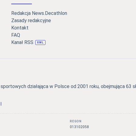
Redakcja News.Decathlon
Zasady redakcyjne
Kontakt
FAQ
Kanał RSS
XML
portowych działająca w Polsce od 2001 roku, obejmująca 63 skl
l
REGON
3
013102058