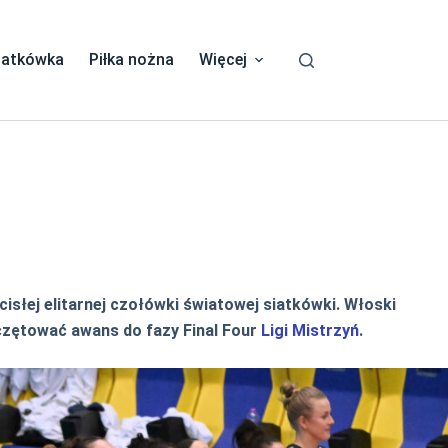
iatkówka
Piłka nożna
Więcej
cisłej elitarnej czołówki światowej siatkówki. Włoski
czętować awans do fazy Final Four
Ligi Mistrzyń
.