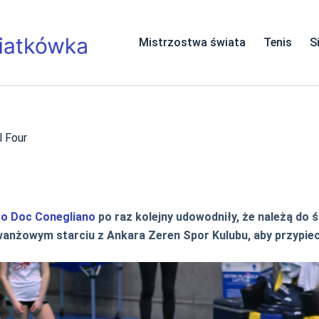
Mistrzostwa świata
Tenis
S
l Four
co Doc Conegliano
po raz kolejny udowodniły, że należą do ś
wanżowym starciu z Ankara Zeren Spor Kulubu, aby przypie