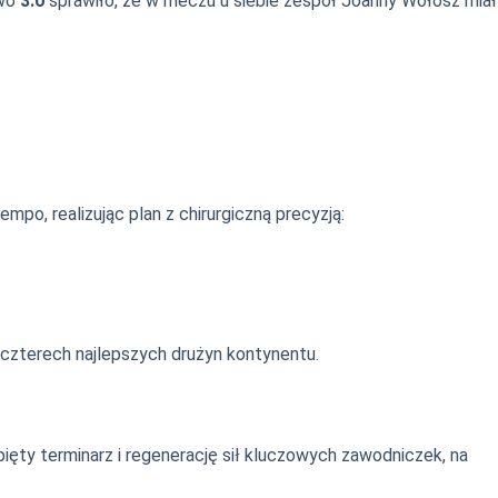
two
3:0
sprawiło, że w meczu u siebie zespół Joanny Wołosz miał
mpo, realizując plan z chirurgiczną precyzją:
 czterech najlepszych drużyn kontynentu.
ięty terminarz i regenerację sił kluczowych zawodniczek, na