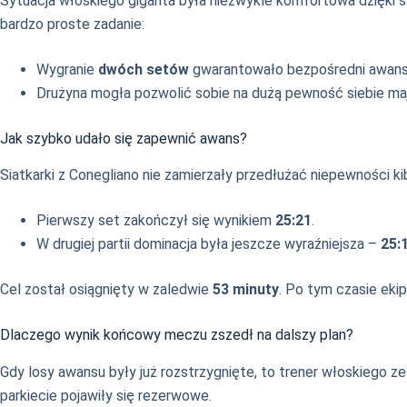
Sytuacja włoskiego giganta była niezwykle komfortowa dzięki
bardzo proste zadanie:
Wygranie
dwóch setów
gwarantowało bezpośredni awans d
Drużyna mogła pozwolić sobie na dużą pewność siebie mając
Jak szybko udało się zapewnić awans?
Siatkarki z Conegliano nie zamierzały przedłużać niepewności kib
Pierwszy set zakończył się wynikiem
25:21
.
W drugiej partii dominacja była jeszcze wyraźniejsza –
25:
Cel został osiągnięty w zaledwie
53 minuty
. Po tym czasie eki
Dlaczego wynik końcowy meczu zszedł na dalszy plan?
Gdy losy awansu były już rozstrzygnięte, to trener włoskiego 
parkiecie pojawiły się rezerwowe.