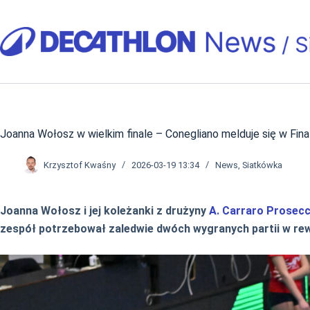
Przejdź
do
treści
Joanna Wołosz w wielkim finale – Conegliano melduje się w Fina
Krzysztof Kwaśny
2026-03-19 13:34
News
,
Siatkówka
Joanna Wołosz i jej koleżanki z drużyny
A. Carraro Prosec
zespół potrzebował zaledwie dwóch wygranych partii w re