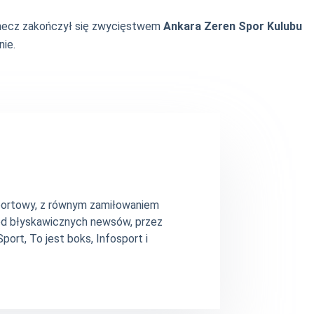
ie mecz zakończył się zwycięstwem
Ankara Zeren Spor Kulubu
nie.
 sportowy, z równym zamiłowaniem
– od błyskawicznych newsów, przez
ort, To jest boks, Infosport i