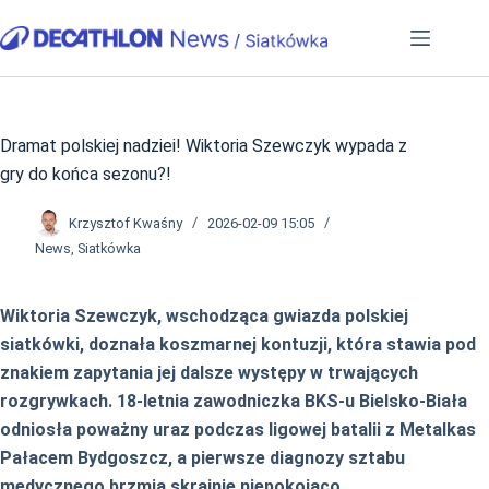
Przejdź
do
treści
Dramat polskiej nadziei! Wiktoria Szewczyk wypada z
gry do końca sezonu?!
Krzysztof Kwaśny
2026-02-09 15:05
News
,
Siatkówka
Wiktoria Szewczyk, wschodząca gwiazda polskiej
siatkówki, doznała koszmarnej kontuzji, która stawia pod
znakiem zapytania jej dalsze występy w trwających
rozgrywkach. 18-letnia zawodniczka BKS-u Bielsko-Biała
odniosła poważny uraz podczas ligowej batalii z Metalkas
Pałacem Bydgoszcz, a pierwsze diagnozy sztabu
medycznego brzmią skrajnie niepokojąco.