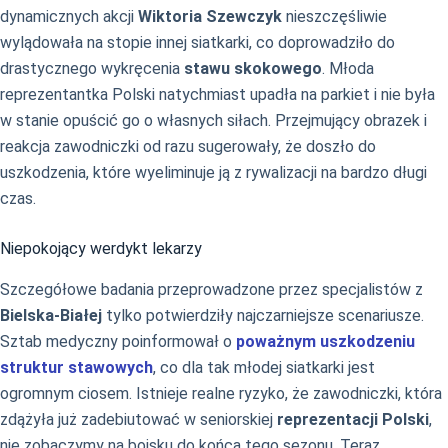
dynamicznych akcji
Wiktoria Szewczyk
nieszczęśliwie
wylądowała na stopie innej siatkarki, co doprowadziło do
drastycznego wykręcenia
stawu skokowego
. Młoda
reprezentantka Polski natychmiast upadła na parkiet i nie była
w stanie opuścić go o własnych siłach. Przejmujący obrazek i
reakcja zawodniczki od razu sugerowały, że doszło do
uszkodzenia, które wyeliminuje ją z rywalizacji na bardzo długi
czas.
Niepokojący werdykt lekarzy
Szczegółowe badania przeprowadzone przez specjalistów z
Bielska-Białej
tylko potwierdziły najczarniejsze scenariusze.
Sztab medyczny poinformował o
poważnym uszkodzeniu
struktur stawowych
, co dla tak młodej siatkarki jest
ogromnym ciosem. Istnieje realne ryzyko, że zawodniczki, która
zdążyła już zadebiutować w seniorskiej
reprezentacji Polski
,
nie zobaczymy na boisku do końca tego sezonu. Teraz