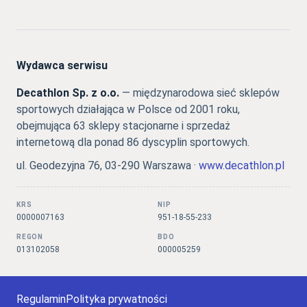
Wydawca serwisu
Decathlon Sp. z o.o.
— międzynarodowa sieć sklepów
sportowych działająca w Polsce od 2001 roku,
obejmująca 63 sklepy stacjonarne i sprzedaż
internetową dla ponad 86 dyscyplin sportowych.
ul. Geodezyjna 76, 03-290 Warszawa ·
www.decathlon.pl
KRS
NIP
0000007163
951-18-55-233
REGON
BDO
013102058
000005259
Regulamin
Polityka prywatności