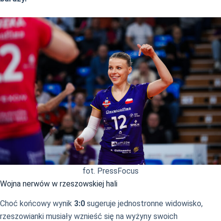
fot. PressFocus
Wojna nerwów w rzeszowskiej hali
Choć końcowy wynik
3:0
sugeruje jednostronne widowisko,
rzeszowianki musiały wznieść się na wyżyny swoich