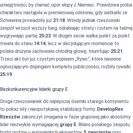
umiejętności, by złamać opór ekipy z Niemiec. Prawdziwa próba
charakteru nastąpiła w premierowej odsłonie, gdy siatkarki ze
Schwerina prowadziły już
21:18
. Wtedy jednak rzeszowski
zespół wrzucił wyższy bieg, odrabiając straty i rzutem na taśmę
wygrywając partię
25:23
. W drugim secie walka punkt za punkt
trwała do stanu
14:14
, lecz w decydującym momencie to
polska drużyna zachowała chłodną głowę, triumfując
25:21
.
Trzeci akt był już czystym popisem „Rysic”, które niesione
ogłuszającym dopingiem kompletu publiczności, rozbiły rywalki
25:19
.
Bezkonkurencyjne liderki grupy E
Droga rzeszowianek do najlepszej ósemki starego kontynentu
to pokaz siły i niespotykanej stabilizacji formy.
DevelopRes
Rzeszów
zakończył zmagania w fazie grupowej jako absolutny
lider niezwykle wymagającej
grupy E
. Bilans polskiego zespołu
budzi podziw u europejskich ekspertów:
5 zwycięstw
oraz