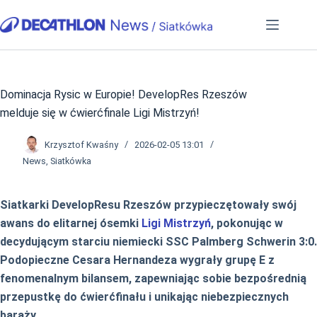
Przejdź
do
treści
Dominacja Rysic w Europie! DevelopRes Rzeszów
melduje się w ćwierćfinale Ligi Mistrzyń!
Krzysztof Kwaśny
2026-02-05 13:01
News
,
Siatkówka
Siatkarki DevelopResu Rzeszów przypieczętowały swój
awans do elitarnej ósemki
Ligi Mistrzyń
, pokonując w
decydującym starciu niemiecki SSC Palmberg Schwerin 3:0.
Podopieczne Cesara Hernandeza wygrały grupę E z
fenomenalnym bilansem, zapewniając sobie bezpośrednią
przepustkę do ćwierćfinału i unikając niebezpiecznych
baraży.