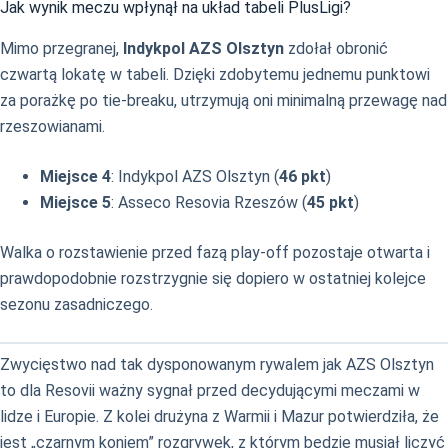
Jak wynik meczu wpłynął na układ tabeli PlusLigi?
Mimo przegranej,
Indykpol AZS Olsztyn
zdołał obronić
czwartą lokatę w tabeli. Dzięki zdobytemu jednemu punktowi
za porażkę po tie-breaku, utrzymują oni minimalną przewagę nad
rzeszowianami.
Miejsce 4
: Indykpol AZS Olsztyn (
46 pkt
)
Miejsce 5
: Asseco Resovia Rzeszów (
45 pkt
)
Walka o rozstawienie przed fazą play-off pozostaje otwarta i
prawdopodobnie rozstrzygnie się dopiero w ostatniej kolejce
sezonu zasadniczego.
Zwycięstwo nad tak dysponowanym rywalem jak AZS Olsztyn
to dla Resovii ważny sygnał przed decydującymi meczami w
lidze i Europie. Z kolei drużyna z Warmii i Mazur potwierdziła, że
jest „czarnym koniem” rozgrywek, z którym będzie musiał liczyć