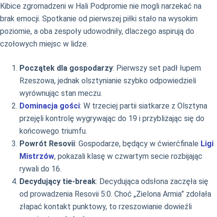
Kibice zgromadzeni w Hali Podpromie nie mogli narzekać na
brak emocji. Spotkanie od pierwszej piłki stało na wysokim
poziomie, a oba zespoły udowodniły, dlaczego aspirują do
czołowych miejsc w lidze.
Początek dla gospodarzy
: Pierwszy set padł łupem
Rzeszowa, jednak olsztynianie szybko odpowiedzieli
wyrównując stan meczu.
Dominacja gości
: W trzeciej partii siatkarze z Olsztyna
przejęli kontrolę wygrywając do 19 i przybliżając się do
końcowego triumfu.
Powrót Resovii
: Gospodarze, będący w ćwierćfinale
Ligi
Mistrzów
, pokazali klasę w czwartym secie rozbijając
rywali do 16.
Decydujący tie-break
: Decydująca odsłona zaczęła się
od prowadzenia Resovii 5:0. Choć „Zielona Armia” zdołała
złapać kontakt punktowy, to rzeszowianie dowieźli