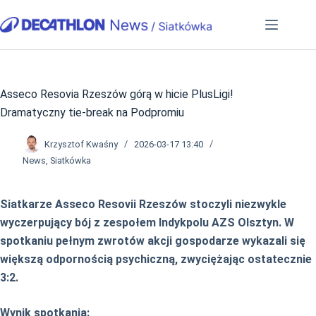
Przejdź
do
treści
Asseco Resovia Rzeszów górą w hicie PlusLigi!
Dramatyczny tie-break na Podpromiu
Krzysztof Kwaśny
2026-03-17 13:40
News
,
Siatkówka
Siatkarze Asseco Resovii Rzeszów stoczyli niezwykle
wyczerpujący bój z zespołem Indykpolu AZS Olsztyn. W
spotkaniu pełnym zwrotów akcji gospodarze wykazali się
większą odpornością psychiczną, zwyciężając ostatecznie
3:2.
Wynik spotkania: