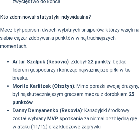
zwycięstwo do końca.
Kto zdominował statystyki indywidualne?
Mecz był popisem dwóch wybitnych snajperów, którzy wzięli na
siebie ciężar zdobywania punktów w najtrudniejszych
momentach.
Artur Szalpuk (Resovia)
: Zdobył
22 punkty
, będąc
liderem gospodarzy i kończąc najważniejsze piłki w tie-
breaku.
Moritz Karlitzek (Olsztyn)
: Mimo porażki swojej drużyny,
był najskuteczniejszym graczem meczu z dorobkiem
25
punktów
.
Danny Demyanenko (Resovia)
: Kanadyjski środkowy
został wybrany
MVP spotkania
za niemal bezbłędną grę
w ataku (11/12) oraz kluczowe zagrywki.