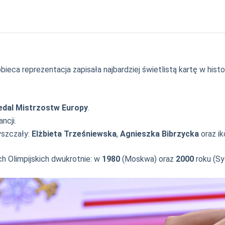
ieca reprezentacja zapisała najbardziej świetlistą kartę w histo
edal Mistrzostw Europy
.
ncji.
łyszczały:
Elżbieta Trześniewska
,
Agnieszka Bibrzycka
oraz i
h Olimpijskich dwukrotnie: w
1980
(Moskwa) oraz
2000
roku (Sy