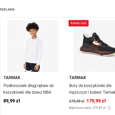
REKLAMA
Koniec serii
TARMAK
TARMAK
Podkoszulek długi rękaw do
Buty do koszykówki dla
koszykówki dla dzieci NBA
mężczyzn i kobiet Tarma
500 High
89,99 zł
179,99 zł
279,99 zł
ⓘ
Najniższa cena: 279,99 zł