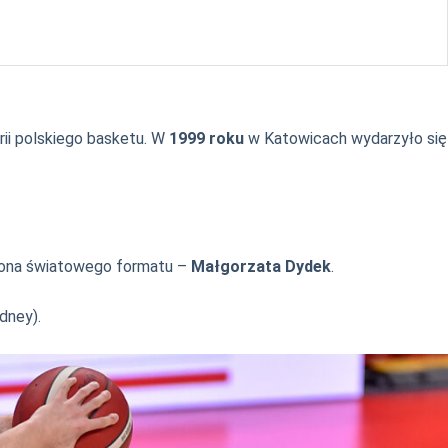
rii polskiego basketu. W
1999 roku
w Katowicach wydarzyło się
kona światowego formatu –
Małgorzata Dydek
.
dney).