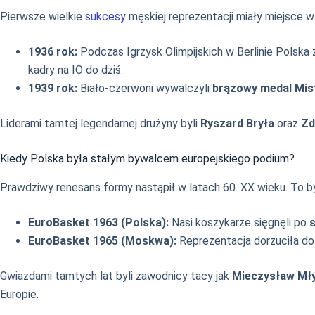
Pierwsze wielkie
sukcesy
męskiej reprezentacji miały miejsce 
1936 rok:
Podczas Igrzysk Olimpijskich w Berlinie Polska 
kadry na IO do dziś.
1939 rok:
Biało-czerwoni wywalczyli
brązowy medal Mis
Liderami tamtej legendarnej drużyny byli
Ryszard Bryła
oraz
Zd
Kiedy Polska była stałym bywalcem europejskiego podium?
Prawdziwy renesans formy nastąpił w latach 60. XX wieku. To był
EuroBasket 1963 (Polska):
Nasi koszykarze sięgnęli po
EuroBasket 1965 (Moskwa):
Reprezentacja dorzuciła do 
Gwiazdami tamtych lat byli zawodnicy tacy jak
Mieczysław Mły
Europie.