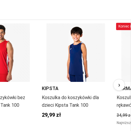
Koniec s
›
KIPSTA
TARM
szykówki bez
Koszulka do koszykówki dla
Koszul
 Tank 100
dzieci Kipsta Tank 100
rękawó
29,99 zł
34,99 z
Najniższ