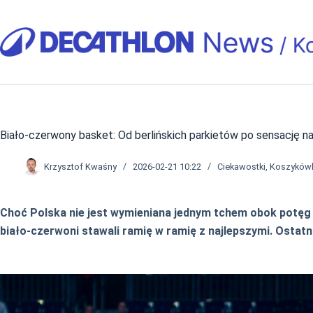
Przejdź
do
treści
Biało-czerwony basket: Od berlińskich parkietów po sensację n
Krzysztof Kwaśny
2026-02-21 10:22
Ciekawostki
,
Koszyków
Choć Polska nie jest wymieniana jednym tchem obok potęg 
biało-czerwoni stawali ramię w ramię z najlepszymi. Ostatn