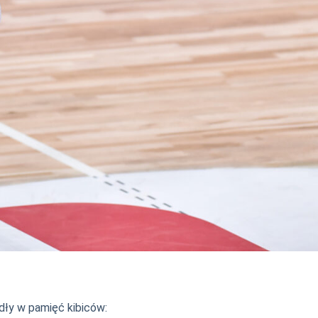
adły w pamięć kibiców: