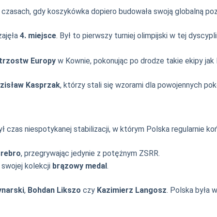
w czasach, gdy koszykówka dopiero budowała swoją globalną pozy
zajęła
4. miejsce
. Był to pierwszy turniej olimpijski w tej dyscy
trzostw Europy
w Kownie, pokonując po drodze takie ekipy jak 
zisław Kasprzak
, którzy stali się wzorami dla powojennych po
 czas niespotykanej stabilizacji, w którym Polska regularnie ko
srebro
, przegrywając jedynie z potężnym ZSRR.
swojej kolekcji
brązowy medal
.
narski
,
Bohdan Likszo
czy
Kazimierz Langosz
. Polska była 