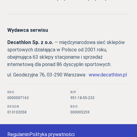
Wydawca serwisu
Decathlon Sp. z o.o.
— międzynarodowa sieć sklepów
sportowych działająca w Polsce od 2001 roku,
obejmująca 63 sklepy stacjonarne i sprzedaż
internetową dla ponad 86 dyscyplin sportowych.
ul. Geodezyjna 76, 03-290 Warszawa ·
www.decathlon.pl
KRS
NIP
0000007163
951-18-55-233
REGON
BDO
013102058
000005259
Regulamin
Polityka prywatności