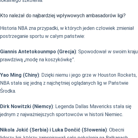
lokalnego szkolenia.
Kto należał do najbardziej wpływowych ambasadorów ligi?
Historia NBA zna przypadki, w których jeden człowiek zmieniał
postrzeganie sportu w całym państwie:
Giannis Antetokounmpo (Grecja)
: Spowodował w swoim kraju
prawdziwą „modę na koszykówkę”.
Yao Ming (Chiny)
: Dzięki niemu i jego grze w Houston Rockets,
NBA stała się jedną z najchętniej oglądanych lig w Państwie
Środka.
Dirk Nowitzki (Niemcy)
: Legenda Dallas Mavericks stała się
jednym z najważniejszych sportowców w historii Niemiec.
Nikola Jokić (Serbia) i Luka Dončić (Słowenia)
: Obecni
liderzy ligi, którzy zainspirowali całe pokolenia na Bałkanach.