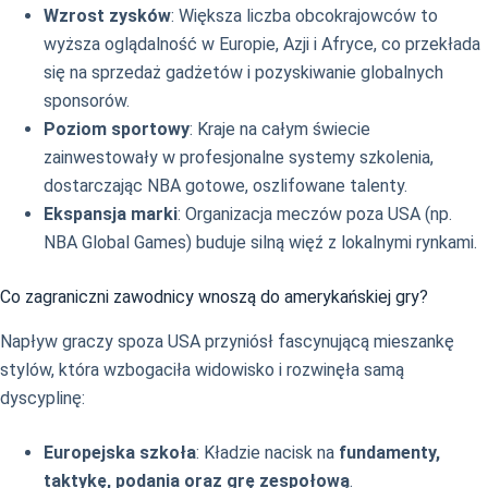
Wzrost zysków
: Większa liczba obcokrajowców to
wyższa oglądalność w Europie, Azji i Afryce, co przekłada
się na sprzedaż gadżetów i pozyskiwanie globalnych
sponsorów.
Poziom sportowy
: Kraje na całym świecie
zainwestowały w profesjonalne systemy szkolenia,
dostarczając NBA gotowe, oszlifowane talenty.
Ekspansja marki
: Organizacja meczów poza USA (np.
NBA Global Games) buduje silną więź z lokalnymi rynkami.
Co zagraniczni zawodnicy wnoszą do amerykańskiej gry?
Napływ graczy spoza USA przyniósł fascynującą mieszankę
stylów, która wzbogaciła widowisko i rozwinęła samą
dyscyplinę:
Europejska szkoła
: Kładzie nacisk na
fundamenty,
taktykę, podania oraz grę zespołową
.