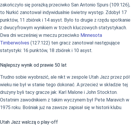
zakończyło się porażką przeciwko San Antonio Spurs (109:126),
to Nurkić zanotował indywidualnie świetny występ. Zdobył 17
punktów, 11 zbiórek i 14 asyst. Było to drugie z rzędu spotkanie
z dwucyfrowym wynikiem w trzech kluczowych statystykach.
Dwa dni wcześniej w meczu przeciwko
Minnesota
Timberwolves
(127:122) ten gracz zanotował następujące
statystyki: 16 punktów, 18 zbiórek i 10 asyst.
Najlepszy wynik od prawie 50 lat
Trudno sobie wyobrazić, ale nikt w zespole Utah Jazz przez pół
wieku nie był w stanie tego dokonać. A przecież w składzie tej
drużyny byli tacy gracze jak: Karl Malone i John Stockton.
Ostatnim zawodnikiem z takim wyczynem był Pete Maravich w
1975 roku. Bośniak już na zawsze zapisał się w historii klubu.
Utah Jazz walczą o play-off