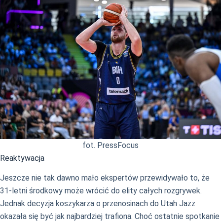
fot. PressFocus
Reaktywacja
Jeszcze nie tak dawno mało ekspertów przewidywało to, że
31-letni środkowy może wrócić do elity całych rozgrywek.
Jednak decyzja koszykarza o przenosinach do Utah Jazz
okazała się być jak najbardziej trafiona. Choć ostatnie spotkanie