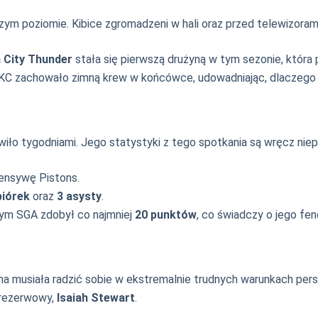
szym poziomie. Kibice zgromadzeni w hali oraz przed telewizoram
 City Thunder
stała się pierwszą drużyną w tym sezonie, która 
KC zachowało zimną krew w końcówce, udowadniając, dlaczego to
ówiło tygodniami. Jego statystyki z tego spotkania są wręcz ni
fensywę Pistons.
biórek
oraz
3 asysty
.
rym SGA zdobył co najmniej
20 punktów
, co świadczy o jego fen
yna musiała radzić sobie w ekstremalnie trudnych warunkach per
y rezerwowy,
Isaiah Stewart
.