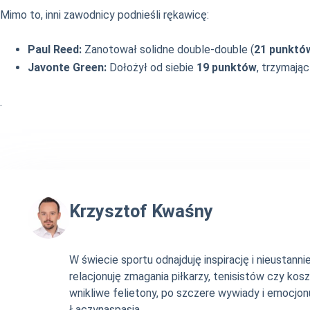
Mimo to, inni zawodnicy podnieśli rękawicę:
Paul Reed:
Zanotował solidne double-double (
21 punktów
Javonte Green:
Dołożył od siebie
19 punktów
, trzymając
.
Krzysztof Kwaśny
W świecie sportu odnajduję inspirację i nieustan
relacjonuję zmagania piłkarzy, tenisistów czy ko
wnikliwe felietony, po szczere wywiady i emocjonu
Łączynaspasja.