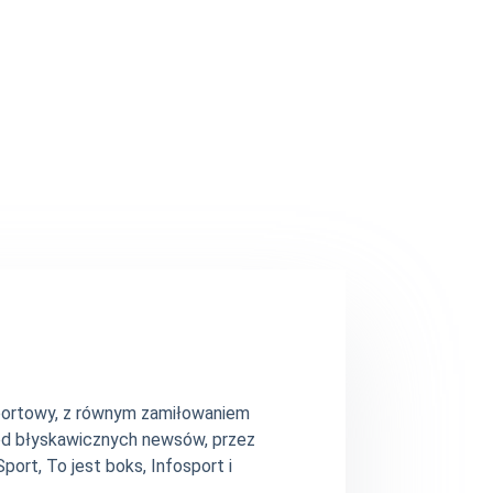
 sportowy, z równym zamiłowaniem
– od błyskawicznych newsów, przez
ort, To jest boks, Infosport i