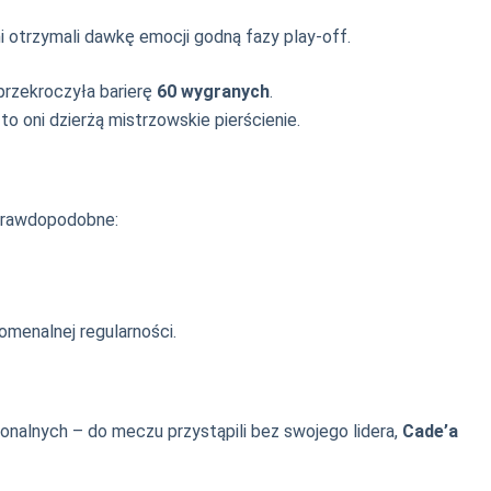
i otrzymali dawkę emocji godną fazy play-off.
przekroczyła barierę
60 wygranych
.
 oni dzierżą mistrzowskie pierścienie.
eprawdopodobne:
omenalnej regularności.
sonalnych – do meczu przystąpili bez swojego lidera,
Cade’a