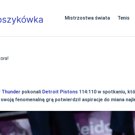
Mistrzostwa świata
Tenis
ora!
y Thunder
pokonali
Detroit Pistons
114:110 w spotkaniu, któ
y swoją fenomenalną grą potwierdził aspiracje do miana najl