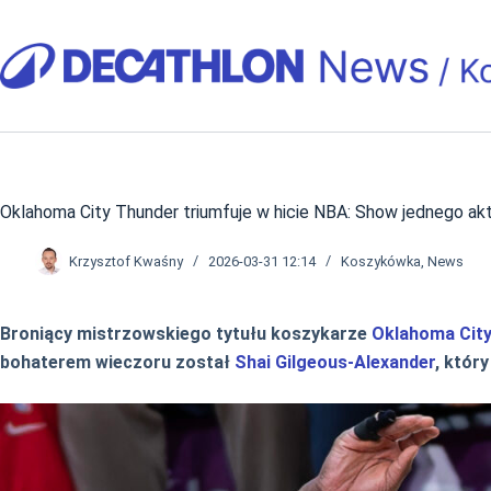
Przejdź
do
treści
Oklahoma City Thunder triumfuje w hicie NBA: Show jednego akt
Krzysztof Kwaśny
2026-03-31 12:14
Koszykówka
,
News
Broniący mistrzowskiego tytułu koszykarze
Oklahoma Cit
bohaterem wieczoru został
Shai Gilgeous-Alexander
, któr