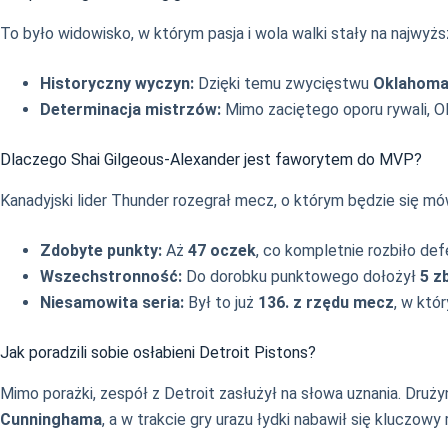
To było widowisko, w którym pasja i wola walki stały na najwyż
Historyczny wyczyn:
Dzięki temu zwycięstwu
Oklahoma
Determinacja mistrzów:
Mimo zaciętego oporu rywali, O
Dlaczego Shai Gilgeous-Alexander jest faworytem do MVP?
Kanadyjski lider Thunder rozegrał mecz, o którym będzie się m
Zdobyte punkty:
Aż
47 oczek
, co kompletnie rozbiło de
Wszechstronność:
Do dorobku punktowego dołożył
5 z
Niesamowita seria:
Był to już
136. z rzędu mecz
, w któ
Jak poradzili sobie osłabieni Detroit Pistons?
Mimo porażki, zespół z Detroit zasłużył na słowa uznania. Druż
Cunninghama
, a w trakcie gry urazu łydki nabawił się kluczow