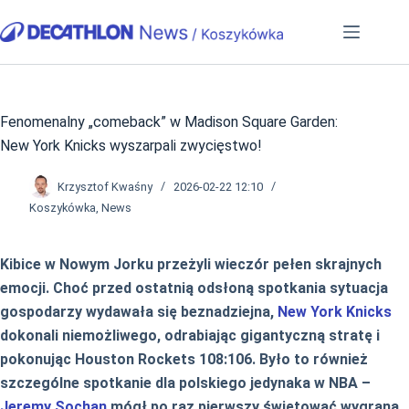
Przejdź
do
treści
Fenomenalny „comeback” w Madison Square Garden:
New York Knicks wyszarpali zwycięstwo!
Krzysztof Kwaśny
2026-02-22 12:10
Koszykówka
,
News
Kibice w Nowym Jorku przeżyli wieczór pełen skrajnych
emocji. Choć przed ostatnią odsłoną spotkania sytuacja
gospodarzy wydawała się beznadziejna,
New York Knicks
dokonali niemożliwego, odrabiając gigantyczną stratę i
pokonując Houston Rockets 108:106. Było to również
szczególne spotkanie dla polskiego jedynaka w NBA –
Jeremy Sochan
mógł po raz pierwszy świętować wygraną