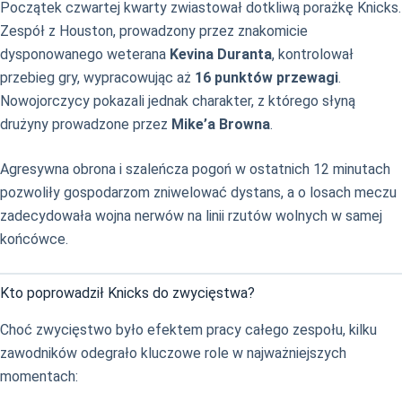
Początek czwartej kwarty zwiastował dotkliwą porażkę Knicks.
Zespół z Houston, prowadzony przez znakomicie
dysponowanego weterana
Kevina Duranta
, kontrolował
przebieg gry, wypracowując aż
16 punktów przewagi
.
Nowojorczycy pokazali jednak charakter, z którego słyną
drużyny prowadzone przez
Mike’a Browna
.
Agresywna obrona i szaleńcza pogoń w ostatnich 12 minutach
pozwoliły gospodarzom zniwelować dystans, a o losach meczu
zadecydowała wojna nerwów na linii rzutów wolnych w samej
końcówce.
Kto poprowadził Knicks do zwycięstwa?
Choć zwycięstwo było efektem pracy całego zespołu, kilku
zawodników odegrało kluczowe role w najważniejszych
momentach: