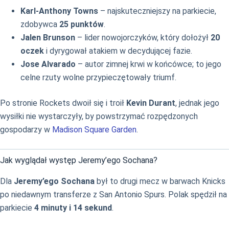
Karl-Anthony Towns
– najskuteczniejszy na parkiecie,
zdobywca
25 punktów
.
Jalen Brunson
– lider nowojorczyków, który dołożył
20
oczek
i dyrygował atakiem w decydującej fazie.
Jose Alvarado
– autor zimnej krwi w końcówce; to jego
celne rzuty wolne przypieczętowały triumf.
Po stronie Rockets dwoił się i troił
Kevin Durant
, jednak jego
wysiłki nie wystarczyły, by powstrzymać rozpędzonych
gospodarzy w
Madison Square Garden
.
Jak wyglądał występ Jeremy’ego Sochana?
Dla
Jeremy’ego Sochana
był to drugi mecz w barwach Knicks
po niedawnym transferze z San Antonio Spurs. Polak spędził na
parkiecie
4 minuty i 14 sekund
.